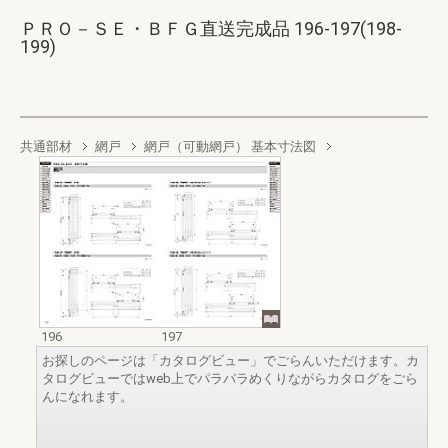
ＰＲＯ－ＳＥ・ＢＦＧ直送完成品 196-197(198-
199)
共通部材
網戸
網戸（可動網戸） 基本寸法図
196
197
お探しのページは「カタログビュー」でごらんいただけます。カ
タログビューではweb上でパラパラめくりながらカタログをごら
んになれます。