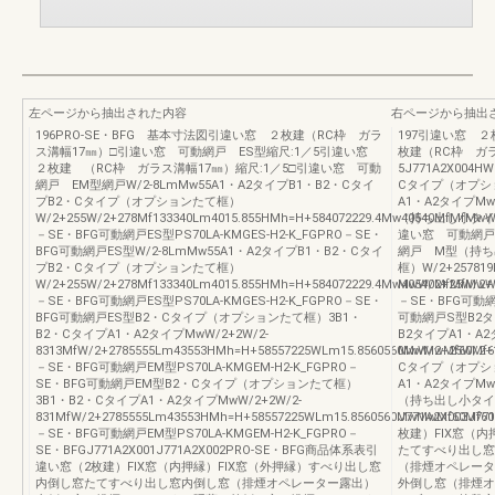
左ページから抽出された内容
右ページから抽出
196PRO-SE・BFG 基本寸法図引違い窓 ２枚建（RC枠 ガラ
197引違い窓 
ス溝幅17㎜）□引違い窓 可動網戸 ES型縮尺:1／5引違い窓
枚建（RC枠 ガラ
２枚建 （RC枠 ガラス溝幅17㎜）縮尺:1／5□引違い窓 可動
5J771A2X004HW
網戸 EM型網戸W/2-8LmMw55A1・A2タイプB1・B2・Cタイ
Cタイプ（オプショ
プB2・Cタイプ（オプションたて框）
A1・A2タイプMwW
W/2+255W/2+278Mf133340Lm4015.855HMh=H+584072229.4Mw40540MfMfMw
（持ち出し小タイ
－SE・BFG可動網戸ES型PS70LA-KMGES-H2-K_FGPRO－SE・
違い窓 可動網戸
BFG可動網戸ES型W/2-8LmMw55A1・A2タイプB1・B2・Cタイ
網戸 M型（持ち
プB2・Cタイプ（オプションたて框）
框）W/2+2578
W/2+255W/2+278Mf133340Lm4015.855HMh=H+584072229.4Mw40540MfMfMw
MwW/2+25W/2+1
－SE・BFG可動網戸ES型PS70LA-KMGES-H2-K_FGPRO－SE・
－SE・BFG可動網戸
BFG可動網戸ES型B2・Cタイプ（オプションたて框）3B1・
可動網戸S型B2タ
B2・CタイプA1・A2タイプMwW/2+2W/2-
B2タイプA1・A
8313MfW/2+2785555Lm43553HMh=H+58557225WLm15.8560560MwMwMf60Mf
MwW/2+25W/2+1
－SE・BFG可動網戸EM型PS70LA-KMGEM-H2-K_FGPRO－
Cタイプ（オプショ
SE・BFG可動網戸EM型B2・Cタイプ（オプションたて框）
A1・A2タイプMwW
3B1・B2・CタイプA1・A2タイプMwW/2+2W/2-
（持ち出し小タイ
831MfW/2+2785555Lm43553HMh=H+58557225WLm15.8560560MwMwMf60Mf6
J771A2X003J
－SE・BFG可動網戸EM型PS70LA-KMGEM-H2-K_FGPRO－
枚建）FIX窓（
SE・BFGJ771A2X001J771A2X002PRO-SE・BFG商品体系表引
たてすべり出し窓
違い窓（2枚建）FIX窓（内押縁）FIX窓（外押縁）すべり出し窓
（排煙オペレータ
内倒し窓たてすべり出し窓内倒し窓（排煙オペレーター露出）
外倒し窓（排煙オ