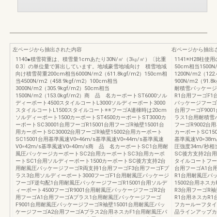
左ページから抽出された内容
右ページから抽出
1140●積雪荷重は、積雪量1cmあたり30N/㎡（3㎏/㎡）〔比重
1141※H28柱
0.3〕の単位量で算出しています。地域豪雪地域向け 積雪地域
50cm相当1500N
向け積雪荷重200cm相当6000N/m2（611.8kgf/m2）150cm相
1200N/m2（122
当4500N/m2（458.9kgf/m2）100cm相当
900N/m2（91.
3000N/m2（305.9kgf/m2）50cm相当
耐積雪パッケージ
1500N/m2（153.0kgf/m2）商 品 名カーポートST6000ソル
R1台用フーゴF
ディーポート4500スタイルコートL3000ソルディーポート3000
パッケージフーゴ
スタイルコートL1500スタイルコート※※フーゴA連棟時は20cm
台用フーゴF90
ソルディーポート1500カーポートST4500カーポートST3000カ
ラス1台用耐積雪パ
ーポートSC30001台用フーゴR15001台用フーゴR袖壁15001台
フーゴR9002台
用カーポートSC30002台用フーゴR袖壁15002台用カーポート
カーポートSC150
SC15001台用基準風速V0=46m/s基準風速V0=44m/s基準風速
基準風速V0=38m
V0=42m/s基準風速V0=40m/s商 品 名カーポートSC1台用耐
圧強度34m/秒
風圧パッケージカーポートSC2台用カーポートSC3台用カーポ
SC後方支持2台
ートSC1台用ソルディーポート1500カーポートSC後方支持2台
タイルコートフーゴ
用耐風圧パッケージフーゴR両支持1台用フーゴF3台用フーゴFプ
台用フーゴA1台
ラス3台用ソルディーポート3000フーゴF1台用耐風圧パッケージ
R1台用耐風圧パッ
フーゴF逆勾配1台用耐風圧パッケージフーゴR15001台用ソルデ
15002台用ネス
ィーポート4500フーゴR9001台用耐風圧パッケージフーゴR2台
R3台用フーゴR
用フーゴA1台用フーゴAプラス1台用耐風圧パッケージフーゴ
R1台用ネスカR
F9001台用耐風圧パッケージフーゴR袖壁15001台用耐風圧パッ
フカールーフタイ
ケージフーゴA2台用フーゴAプラス2台用ネスカF1台用耐風圧パ
品ラインアップカ