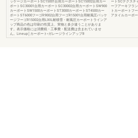
ッケージカーポートSC15001台用カーポートSC15002台用カー
ートSCテクスチ
ポートSC30001台用カーポートSC30002台用カーポートSW900
ーフアーキフラン
カーポートSW1500カーポートST3000カーポートST4500カー
トカーポートフー
ポートST6000フーゴR9002台用フーゴR15001台用耐風圧パッケ
アタイルカーポー
ージフーゴR15002台用LIXIL耐積雪・耐風圧カーポートラインア
ップ商品の色は印刷の性質上、実物と多少違うことがありま
す。表示価格には消費税・工事費・配送費は含まれていませ
ん。Lineup│カーポート◦ガレージラインアップ8