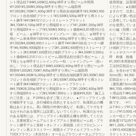
ント埋込柱T-84¥5,600¥22,400φ38手すり用ビーム中間用
使用用途、設置環
W12001¥5,000¥5,000φ38手すり用ビーム端部用
ください。●太陽
W13502¥5,700¥11,400φ38手すり用自在傾斜継手1¥3,900¥3,900
ますので、注意し
フロント自在傾斜ブラケット1¥3,500¥3,500φ38手すり用ストレ
によらず濃い色ほ
ート継手1¥410¥410フロントストレートブラケット
に含有している抗
3¥4,700¥14,100φ38手すり用端部キャップ1¥1,200¥1,200φ38手
のを使用していま
すり用端部Rキャップ1¥3,900¥3,900セット価格¥65,810壁付け仕
わり編（別冊）UL
様 ビーム：φ38手すりシャイングレー〈拾い出し〉φ38手すり
トに、ブラケット
用ビーム単体用W15001¥4,400¥4,400φ38手すり用ビーム端部用
などで施工面にあ
W13502¥4,000¥8,000ストレート継手1¥410¥410自在コーナー継
形材直付け部品セ
手1¥6,900¥6,900端部キャップ2¥1,200¥2,400壁付けストレートブ
け傾斜ブラケット
ラケット2¥3,800¥7,600壁付け傾斜ブラケット3¥4,500¥13,500セ
ケットやスペーサ
ット価格¥43,210フロントビーム2段埋込柱仕様(T--8)ビーム：上
呼 称価 格備 考
下段ともφ38手すりシャイングレー柱：シャイングレー〈拾い
¥1,3001本用形
出し〉フロント埋込柱T-84¥5,600¥22,400φ38手すり用ビーム中
工法対応部品セッ
間用W12002¥3,700¥7,400φ38手すり用ビーム端部用
品」を合わせて発
W13504¥4,000¥16,000φ38手すり用自在傾斜継手2¥3,900¥7,800
5mm用）¥4,9
フロント自在傾斜ブラケット2¥3,500¥7,000φ38手すり用ストレ
応部品セット」2
ート継手2¥410¥820フロントストレートブラケット
（通気層15mm用
6¥4,700¥28,200φ38手すり用端部キャップ2¥1,200¥2,400φ38手
8¥4,700L=880
すり用端部Rキャップ2¥3,900¥7,800セット価格¥99,820「施工上
ト埋込柱T-8¥5,60
のご注意」は、P.2496を必ずご覧ください。●グリップライン歩
T-8¥10,200
行補助手すりは、歩行補助を目的とするもので、転落防止の機
格です。〈※1〉
能はありません。高い階段の外側や崖など、転落してケガをす
みT-8ロング¥12,1
るおそれのある場所には設置しないでください。転落のおそれ
ロング¥13,000L
のある場所には、グリップライン転落防止柵を併用してくださ
ンカー柱とアンカ
い。主要材質ビームアルミタイプアルミ形材色ビーム柱・ブラ
斜角度15°以内T-8
ケット継手アルミ形材＋オレフィン系樹脂（ポリプロピレン＋
8¥11,200L=7
オレフィン系エラストマー）樹脂タイプマイルドブラックS--
トB¥10,400
TOEXブラウン（木目付き）オータムブラウンオータムブラウン
ラケットストレー