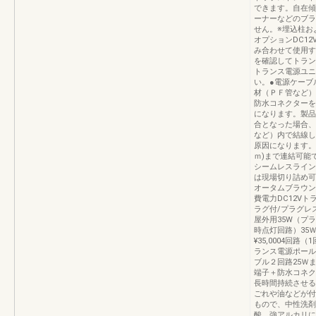
できます。自在傾
ーナーなどのブラ
せん。※埋込柱お
オプションDC1
み合わせて使用す
を確認してトラン
トランス電源ユニ
い。●電源ケーブ
材（ＰＦ管など）
防水コネクターを
になります。製品
合となった場合、
など）内で結線し
原因になります。
ｍ)まで連結可能
シームレスライン
は現場切り詰め可
オータムブラウン
費電力DC12V
ラグ付/プラグレス
屋外用35W（プラ
時点灯回路）35
¥35,0004回
ランス電源ポール25
ブル２回路25Ｗまで
端子＋防水コネクタ
長時間持続させる
ごれや油などが付
もので、中性洗剤
酸、強アルカリに