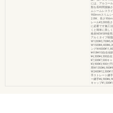
には、アルコール
類を長時間接触さ
ムシームレスライン
950mmスリムシ
2.0W、長さ95
レール¥3,000長
に必要です施工治
くと簡単に美しく
格表NEW589使
アルミタイプ樹脂
W1200¥3,700¥5
W1500¥4,400¥
ングW4000¥11
¥410¥410自在傾
¥4,300¥4,30
¥7,500¥7,50
¥3,900¥3,90
用W1350¥6,900
W2400¥12,300¥
手ストレート継手¥56
ー継手¥6,900¥6
キャップ¥1,500¥1