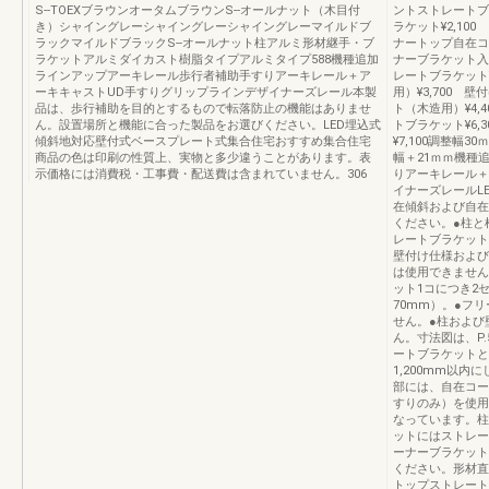
S--TOEXブラウンオータムブラウンS--オールナット（木目付
ントストレートブ
き）シャイングレーシャイングレーシャイングレーマイルドブ
ラケット¥2,10
ラックマイルドブラックS--オールナット柱アルミ形材継手・ブ
ナートップ自在コ
ラケットアルミダイカスト樹脂タイプアルミタイプ588機種追加
ナーブラケット入隅
ラインアップアーキレール歩行者補助手すりアーキレール＋ア
レートブラケット
ーキキャストUD手すりグリップラインデザイナーズレール本製
用）¥3,700 
品は、歩行補助を目的とするもので転落防止の機能はありませ
ト（木造用）¥4
ん。設置場所と機能に合った製品をお選びください。LED埋込式
トブラケット¥6,
傾斜地対応壁付式ベースプレート式集合住宅おすすめ集合住宅
¥7,100調整幅3
商品の色は印刷の性質上、実物と多少違うことがあります。表
幅＋21ｍｍ機種
示価格には消費税・工事費・配送費は含まれていません。306
りアーキレール＋
イナーズレールL
在傾斜および自在
ください。●柱と
レートブラケット
壁付け仕様および
は使用できません
ット1コにつき2
70mm）。●フ
せん。●柱および
ん。寸法図は、P
ートブラケットと
1,200mm以
部には、自在コー
すりのみ）を使用
なっています。柱
ットにはストレー
ーナーブラケット
ください。形材直
トップストレート