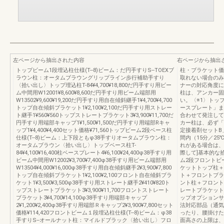
左ページから抽出された内容
右ページから抽出
トップビーム1段埋込柱仕様(T--8)ビーム：だ円手すりS--TOEXブ
柱・ブラケット価
ラウン柱：オータムブラウングリップライン歩行補助手すり
取れない場合のみ
〈拾い出し〉トップ埋込柱T-84¥4,700¥18,800だ円手すり用ビー
ナーの対応角度に
ム中間用W12001¥8,600¥8,600だ円手すり用ビーム端部用
柱は、アンカー固
W13502¥9,600¥19,200だ円手すり用自在傾斜継手1¥4,700¥4,700
い。〈※1〉トッ
トップ自在傾斜ブラケット1¥2,100¥2,100だ円手すり用ストレー
ースプレート」ま
ト継手1¥560¥560トップストレートブラケット3¥3,900¥11,700だ
合わせて発注して
円手すり用端部キャップ1¥1,500¥1,500だ円手すり用端部Rキャ
カー柱は、必ず「
ップ1¥4,400¥4,400セット価格¥71,560トップビーム2段ベース柱
定接着剤セットB
仕様(T--8)ビーム：上下段ともφ38手すりオータムブラウン柱：
間内（15分／25
オータムブラウン〈拾い出し〉トップベース柱T-
れがある場合は、
84¥4,100¥16,400柱ベースプレート4¥6,100¥24,400φ38手すり用
際して]基本的な
ビーム中間用W12002¥3,700¥7,400φ38手すり用ビーム端部用
ム2段フロントビ
W13504¥4,000¥16,000φ38手すり用自在傾斜継手2¥3,900¥7,800
ケットトップ柱＋
トップ自在傾斜ブラケット1¥2,100¥2,100フロント自在傾斜ブラ
ト＋フロントブラ
ケット1¥3,500¥3,500φ38手すり用ストレート継手2¥410¥820ト
ント柱＋フロント
ップストレートブラケット3¥3,900¥11,700フロントストレート
レートブラケット
ブラケット3¥4,700¥14,100φ38手すり用端部キャップ
ップオプションサ
2¥1,200¥2,400φ38手すり用端部Ｒキャップ2¥3,900¥7,800セット
法対応部品（通気
価格¥114,420フロントビーム１段埋込柱仕様(T--8)ビーム：φ38
ったり、腰掛けた
手すりS--オールナット柱：マイルドブラック〈拾い出し〉フロ
面高さの上限は、