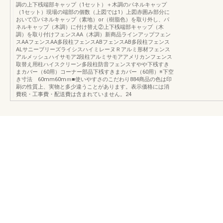
調の上下桟端部キャップ（1セット）＋木調のパネルキャップ
（1セット）現場の端部の個数（上図では1）上図赤囲み部分に
おいて①パネルキャップ（素地）or（樹脂色）を取り外し、パ
ネルキャップ（木調）に付け替え②上下桟端部キャップ（木
調）を取り付けフェンスAA（木調）新商品ラインアップフェン
スAAフェンスAA多段柱フェンスABフェンスAB多段柱フェンス
ALサニーブリーズライシスハイミレーヌＲアルミ形材フェンス
アルメッシュハイサモア2段柱アルミサモアアメリカンフェンス
取替え用柱ハイスクリーン多段柱防音フェンスすやや下桟すき
まカバー（60用）コーナー部品下桟すきまカバー（60用）※下空
き寸法 60mm60mｍ■使いやすさのこだわり884商品の色は印
刷の性質上、実物と多少違うことがあります。表示価格には消
費税・工事費・配送費は含まれていません。24