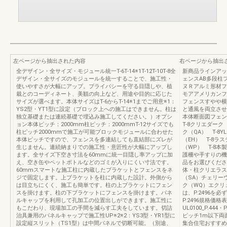
左ページから抽出された内容
右ページから抽出
全デザイン・全サイズ・モジュール統一T-6T-14※1T-12T-10T-8全
新商品ラインアッ
デザイン・全サイズのモジュールを統一することで、施工性・
ェンスAB多段柱
使いやすさが大幅にアップ。プライバシーを守る目隠しや、植
ヌＲアルミ形材フ
栽とのコーディネート、美観の向上など、用途や目的に応じた
モアアメリカンフ
サイズが選べます。本体サイズはT-6からT-14※1までご用意※1：
フェンスすやや横
YS2型・YT1型に設定（ブロック上への施工はできません。柱は
と通風を両立させた
独立基礎または連続基礎で埋込み施工してください。）オプシ
本体断面図フェン
ョン本体ピッチ：2000mm柱ピッチ：2000mmT-12サイズでも
T-8クリエダーク
柱ピッチ2000mmで施工が可能ブロックモジュールに合わせた
ク（QA） T-8
本体ピッチですので、フェンスを多連結しても直結部にズレが
（EH） T-8ラ
生じません。連続納まりでの施工性・意匠性が大幅にアップし
（WP） T-8
ます。全サイズ下空き寸法を60mmに統一目隠し率アップに加
護柵や手すりの機
え、空き缶やペットボトルなどのゴミが入りにくい寸法です。
品をお選びくださ
60mmスマートな施工柱に内蔵したブラケットとフェンスをネ
体・柱クリエラス
ジで固定します。上ブラケットを柱に内蔵した設計。外側から
（SA）チェリー
は目立ちにくく、施工も簡単です。柱の上ブラケットにフェン
ク（WQ）エクリ
スを掛けます。柱の下ブラケットにフェンスを掛けます。パネ
は、P.2496
ルキャップを利用して孔加工の位置出しができます。施工性に
P.2496規格
もこだわり、現場加工の手間を減らす工夫をしています。切詰
UL0100_P.4
治具兼用のパネルキャップで施工性UP※2※2：YS3型・YR1型に
ピッチ1m以下両
設定縦スリット（TS1型）は中間パネルで切断可能。（別途、
集合住宅おすすめ