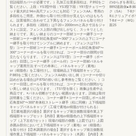
切詰端部カバーが必要です。）孔加工位置多段柱は、P.892をご
のゆらぎを表現し
覧ください。上段：YS3型中段：YS3型下段：YR1型チェリーウ
8892道路側●本
ッド最大約2.94ｍ高尺フェンスにも対応「フェンスAA」専用の
ク（SA） T-8
多段柱もご用意。外側から取り付け部分が見えないのはもちろ
8エクリュアイボ
ん、設置場所に合わせて上下異なるフェンスパネルも取り付け
T-8オーク（WQ
られます。多段柱（2段柱）はT-20＝2000mmと高さ寸法をジャ
面25
ストに設定。フェンス上部の飛び出しがなく、スッキリとした
納まりです。美しい納まりのコーナー部材コーナー継手コーナ
ー部材コーナー継手対応角度60°〜300°フェンスの上下にコーナ
ー継手を取り付けてシンプルに納めます。（フェンスはTS1
型）コーナー部材コーナー継手+コーナーポール対応角度60°〜
300°コーナーポールを取り付ければ、コーナー部分の隙間が目
立たなくなります。（フェンスはTS1型）コーナー継手（ポー
ル付）目隠しコーナー継手（ポール付）コーナー部材パネルキ
ャップ運用方法:すべての本体に、パネルキャップ（素地）
or（樹脂色）を工場付けし、現場納品上下桟端部キャップは、
P.883をご覧ください。フェンスAA拾い出し例（コーナーや切り
詰めがある場合はP.870の拾い出し参考例をご覧ください。）コ
ーナー目隠しポールを取り付ければ、コーナー部分の隙間がな
い美しい納まりになります。（TS1型を除く）画像は生産中止
商品です。※パネル切断ができない範囲があります。詳細は取付
説明書をご覧ください。コーナー継手+コーナー目隠しポール対
応角度60°〜300°本体柱ストレート継手（柱に同梱）上下桟端部
キャップパネルキャップ（工場で素地or樹脂が付けられる）
【①素地選択の場合】選択するキャップ発注個数現場作業上下
桟端部キャップセット【内容】素地or樹脂色の上下桟端部キャ
ップ（上下左右1セット）現場の端部の個数（上図では1）上図
赤囲み部分において上下桟端部キャップ（素地）or（樹脂色）
を取り付け【②木調選択の場合】選択するキャップ発注個数現
場作業上下桟端部・パネルキャップセット（木調）【内容】木