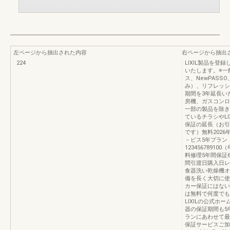
左ページから抽出された内容
右ページから抽出
224
LIXIL製品を登
いたします。※一
ス、NewPAS
み）、リフレッシ
期間を3年延長い
房機、ガスコンロ
一部の製品を除き
ているチラシやL
保証の延長（お引
です）無料202
－ビス5年プラン
1234567891
料修理5年間保証
間引渡日購入日レ
食器洗い乾燥機オ
備を長く大切に使
カー保証にはない
は無料で何度でも
LIXILの公式
器の保証期間も5
ランにあわせて最
保証サービスご加