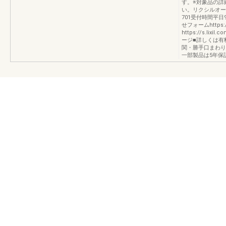
す。※対象品の詳
い。リクシルオーナ
701受付時間平日
せフォームhttps:/
https://s.li
ージ■詳しくは有
関・勝手口まわり
一部製品は5年保証