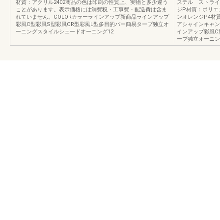
材質：アクリル2402商品の色は印刷の性質上、実物と多少違う
ステル ストライ
ことがあります。表示価格には消費税・工事費・配送費は含ま
ジP材質：ポリエ
れていません。COLORカラーラインアップ新商品ラインアップ
ンオレンジP4材
彩風C型彩風S型彩風CR型彩風L型多目的バー簡易タープ独立オ
アシャインキャン
ーニングスタイルシェードオーニング12
インアップ彩風C
ープ独立オーニン