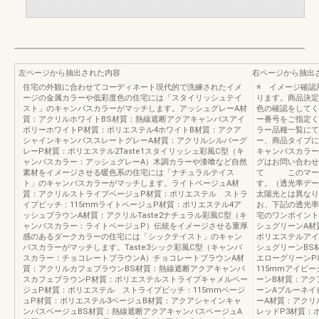
左ページから抽出された内容
右ページから抽出
住宅の外観に合わせてコーディネート現代的で洗練されたイメ
※ イメージ確認
ージの金属カラーや低彩度色の住宅には「スタイリッシュテイ
ります。商品決定
スト」のキャンバスカラーがマッチします。アッシュグレーA材
色の確認をしてく
質：アクリルホワイトBS材質：熱線遮断アクアキャンバスアイ
ー番号をご指定く
ボリーホワイトP材質：ポリエステル4ホワイトB材質：アクア
ラー品種一覧にて
シャインキャンバススレートグレーA材質：アクリルシルバーグ
ー、商品タイプに
レーP材質：ポリエステル2Taste1スタイリッシュ彩風C型（キ
キャンバスカラー
ャンバスカラー：アッシュグレーA）木調カラーや漆喰など自然
グはお問い合わせ
素材をイメージさせる暖色系の住宅には「ナチュラルテイス
て このマーク
ト」のキャンバスカラーがマッチします。ライトベージュA材
す。（透光率デー
質：アクリルストライプベージュP材質：ポリエステル ストラ
太陽光とは異なり
イプピッチ：115mmライトベージュP材質：ポリエステル4ア
お、下記の透光率
ッシュブラウンA材質：アクリルTaste2ナチュラル彩風C型（キ
宅のワンポイント
ャンバスカラー：ライトベージュP）伝統をイメージさせる重厚
シュグリーンA材
感のあるダークカラーの住宅には「シックテイスト」のキャン
ポリエステルアイ
バスカラーがマッチします。Taste3シック彩風C型（キャンバ
シュグリーンBS
スカラー：チョコレートブラウンA）チョコレートブラウンA材
エローグリーンP
質：アクリルカフェブラウンBS材質：熱線遮断アクアキャンバ
115mmアイビ
スカフェブラウンP材質：ポリエステルストライプキャメルベー
ーンB材質：アク
ジュP材質：ポリエステル ストライプピッチ：115mmベージ
ーンAブルーネイ
ュP材質：ポリエステル3ベージュB材質：アクアシャインキャ
ーA材質：アクリ
ンバスベージュBS材質：熱線遮断アクアキャンバスベージュA
レッドP3材質：