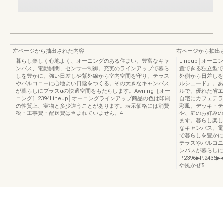
左ページから抽出された内容
右ページから抽出
暮らし楽しく心地よく、オーニングのある住まい。豊富なキャ
Lineup│オー
ンバス、電動開閉、センサー制御。充実のラインアップで暮ら
置できる独立型で
しを豊かに。強い日差しや紫外線から室内空間を守り、テラス
外側から日差しを
やバルコニーに心地よい日陰をつくる。その大きなキャンバス
ルシェード』。あ
が暮らしにプラスαの快適空間をもたらします。Awning［オー
ルで、優れた省エ
ニング］2394Lineup│オーニングラインアップ商品の色は印刷
自宅にカフェテラ
の性質上、実物と多少違うことがあります。表示価格には消費
彩風。デッキ・テ
税・工事費・配送費は含まれていません。4
や、庭のお好みの
ます。暮らし楽し
なキャンバス、電
で暮らしを豊かに
テラスやバルコニ
ンバスが暮らしに
P.2396▶P.2
や風かぜ5