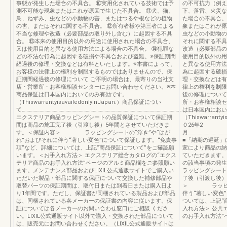
事態が発生した場合の不具合。 ⑩実用化されている技術では予
の不可抗力（例え
測不可能な現象またはこれが原因で生じた不具合。 ⑪犬、猫、
下、落雷、火災な
鳥、ねずみ、虫などの小動物の害、またはつるや根などの植物
た場合の不具合。
の害、またはそれに関する不具合。 ⑫所有者様や第三者による
象またはこれが原
不当な修理や改造（必要部品の取り外し含む）に起因する不具
虫などの小動物の
合。 ⑬本来の使用目的以外の用途に使用された場合の不具合、
それに関する不具
又は使用目的と異なる使用方法による場合の不具合。 ⑭犯罪な
改造（必要部品の
どの不法な行為に起因する破損や不具合および盗難。※保証期間
使用目的以外の用
経過後の修理・交換などは有料といたします。※本書によって、
と異なる使用方法
お客様の法律上の権利を制限するものではありませんので、保
為に起因する破損
証期間経過後の修理について ご不明の場合は、最寄りの当社支
理・交換などは有
店・営業所・お客様相談センターにお問い合わせください。※本
律上の権利を制限
商品保証は日本国内においてのみ有効です。
後の修理について
（ThiswarrantyisavailedonlyinJapan.）商品保証につい
所・お客様相談セ
て………………………………………………………………………………………………………………………………………………………
は日本国内におい
エクステリア商品ラッピングシートの品質保証について保証期
（Thiswarrant
間は商品の施工完了後（引渡し後）5年間とさせていただきま
０26年2
す。＜保証内容＞ ラッピングシートの“浮き”や“はが
月……………………………
れ”およびそれに伴う“著しい変色”について保証します。“免責事
■「納期の遅延」
項”など、詳細については、上記“商品保証について”をご確認願
変により商品の納
います。＜お手入れ方法＞ エクステリア総合カタログの“エクス
ていただきます。
テリア商品のお手入れ方法”ページのアルミ商品欄をご参照願い
の該当事項の発生
ます。メンテナンス部品およびLIXIL公式通販サイトでご購入い
ラッピングシート
ただいた製品・部品に関する保証について交換した補修部品や
了後（引渡し後）
取替パーツの保証期間は、取付日または到着日または購入日よ
＞ ラッピング
り1年間です。ただし、保証書が同梱されている製品および部品
伴う“著しい変色
は、同梱されている各メーカーの保証書の内容に従います。保
ついては、上記“
証については各メーカーのお問い合わせ窓口にご相談 くださ
入れ方法＞ 公共
い。LIXIL公式通販サイト以外で購入・交換された部品について
のお手入れ方法”
は、販売元にお問い合わせください。（LIXIL公式通販サイトは