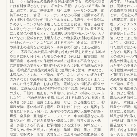
日。（６）品質保証の免責事項 保証期間内でも、次の様な場合
外です。 ※1保
には有料修理となります。 ①当社の手配によらない第三者の加
は、同梱されてい
工、組立て、施工（基礎工事、取付工事、シーリング工事、電
の免責事項 保証
気工事など）、管理、メンテナンスなどの不備に起因する不具
ます。 ①当社の
合（海砂や急結剤を使用したモルタルによる腐食、中性洗剤以
（基礎工事、取付
外のクリーニング剤を使用したことによる変色、腐食、基礎寸
理、メンテナンス
法や取り付け寸法違いなどによる性能低下、工事中の養生不良
を使用したモルタ
による変色や腐食など）。 ②取扱い説明書や表示ラベル、カタ
剤を使用したこと
ログなどに記載された使用方法からの逸脱及び適切な維持管理
違いなどによる性
を行わなかったことなどに起因する不具合（例えば、雪下ろし
など）。 ②取扱
や操作上の注意などの注意シール内容の不励行による破損な
れた使用方法から
ど）。 ③表示された商品の性能を超えた性能を必要とする地域
となどに起因する
や場所に取り付けられた場合の不具合（例えば、積雪強度、耐
どの注意シール内
風圧強度、寒冷地での作動性や凍結に起因する不具合など）。
商品の性能を超え
④建築躯体の変形など商品以外の不具合に起因する商品の不具
れた場合の不具合
合。 ⑤商品又は部品の経年変化（使用に伴う消耗・摩耗など。
の作動性や凍結に
木製品のささくれ、ヒビ割れ、変色、ネジ、ボルトの緩みや釘
ど商品以外の不具
の浮きなど）や経年劣化（樹脂部分の変質・変色など）または
の経年変化（使用
これらに伴う不具合、および電池・電球などの消耗品の損傷や
ヒビ割れ、変色、
故障。 ⑥商品又は部品の材料特性に伴う現象（例えば、木製品
劣化（樹脂部分の
の反り、干割れ、色あせ、木目違い、節抜け、樹液のにじみ出
合、および電池・
しなど）。 ⑦自然現象や住環境に起因する結露などに起因する
部品の材料特性に
不具合（例えば、結露による凍結、サビ、カビ発生など）。 ⑧
色あせ、木目違い
環境が特に悪い地域又は場所に取り付けられたことに起因する
現象や住環境に起
腐食及び不具合（例えば、海岸地帯での塩害や大気中の砂塵・
結露による凍結、
煤煙・金属粉・亜硫酸ガス・アンモニア・車や給湯器などの排
域又は場所に取り
気ガスが付着して起きる腐食や塗装はく離、異常な高温・低
（例えば、海岸地
温・多湿による不具合、軟弱地盤による沈下や、倒壊など）。
亜硫酸ガス・アン
⑨天災その他の不可抗力（例えば、暴風、豪雨、洪水、高潮、
着して起きる腐食
地震、地盤沈下、落雷、火災など）により商品の性能を超える
る不具合、軟弱地