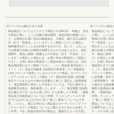
左ページから抽出された内容
右ページから抽出
商品保証についてエクステリア商品２０26年2月 本書は、当社
商品保証について
の商品に関し、ここに記載の保証期間、保証内容の範囲におい
に関し、ここに記
て、お客様がお買い求めの建築会社、工務店、施工店又は販売
客様がお買い求め
店（以下「取扱店」といいます）にご相談いただいた場合に、
下「取扱店」とい
無料修理を行うことをお約束するものです。従って、これによ
理を行うことをお
りお客様の法律上の権利を制限するものではありません。保証
様の法律上の権利
期間中、製品に故障・損傷などの不具合（以下「不具合」とい
中、製品に故障・
います）が発生した場合には、お買い求めの取扱店にご相談く
す）が発生した場
ださい。お買い求めの取扱店へご相談出来ない場合には、当社
い。お買い求めの
商品相談窓口までご相談ください。（１）保証者 株式会社ＬＩ
相談窓口までご相
ＸＩＬ（２）保証の対象者 当該商品の所有者（３）対象商品
Ｌ（２）保証の対象
LIXILブランドで発売しているエクステリア商品、ガーデンリビ
ブランドで発売し
ングファニチャー＆グッズ商品（４）保証内容 取扱い説明書・
い説明書・表示ラ
表示ラベルまたはその他の注意書きに基づく適正なご使用状態
ご使用状態で、保
で、保証期間内に発生した不具合については、下記に例示する
に例示する免責事
免責事項を除き、無料修理いたします。（５）保証期間 当該商
期間 当該商品の
品の施工完了日（お引き渡し日※）から起算して２年間。（電装
間。（電装部品、
部品及び木製部品については１年間。ラッピングシートの“浮
年間。ラッピング
き”や“はがれ”およびそれに伴う“著しい変色”については５年
う“著しい変色”
間。）ただし、施工を伴わない商品及びガーデンリビングファ
商品についてはご
ニチャー＆グッズ商品についてはご購入された日から起算して
記期間であっても
１年間。 ※注）新築分譲住宅の場合は、建築主さまへの引渡し
０，０００回（往