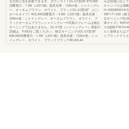
る方向に光を照射できます。ダウンライトDL-G1型30ﾟ¥19,000
ルは現場に応じて
消費電力：1.5W（LED1個）器具光束：125lm色：シャイングレ
キャンバスは省略
ー、オータムブラウン、ホワイト、ブラックDL-G2型30ﾟ（ピン
H=29058090
ホールタイプ）¥25,000消費電力：4.0W（LED1個）器具光束：
90P=71.530
295lm色：シャイングレー、オータムブラウン、ホワイト、ブ
立オーニング柱267
ラックオータムブラウンシャイングレー※写真のフレームは独立
体サイズ）909109
オーニングではありません。DL-G1型（シャイングレー）美彩の
ス□縦格子W15+
詳細は、P.692をご覧ください。独立オーニングUDL-G1型30ﾟ
ルミ形材またはア
¥28,000消費電力：1.5W（LED1個）器具光束：125lm色：シャ
トブラッククリエダ
イングレー、ホワイト、ブラックブラック©LIXIL44