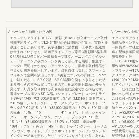
左ページから抽出された内容
右ページから抽出
エクステリアライトDC12V 美彩（Bisai）独立オーニング取付
エクステリアライ
可能美彩ラインアップL2434商品の色は印刷の性質上、実物と多
新商品ラインアッ
少違うことがあります。表示価格には消費税・工事費・配送費
ー簡易タープ独立
は含まれていません。新商品ラインアップ彩風C型彩風S型彩風
追加配線参考図縦
CR型彩風L型多目的バー簡易タープ独立オーニングスタイルシ
消費税別）呼 称
ェードオーニング夜のシーンを美しく演出する照明。独立オー
L3000・4000用W
ニングに照明は欠かせないアイテムとして、配線や取付部品が
用W15W20W20
見えない構造を採用しています。灯具自体も美しくスマートな
トブラック+¥167,800
フォルムで空間を演出します。※美彩についての詳細は、P.692
クリエダーク+¥227,0
をご覧ください。SP-G2型、SP-G3型取付例すっきりとした納
¥496,100※P
まり溝付きの柱を設定しているので、配線や取付部品が外から
してください。※
見えず、灯具を取り付ける高さも自在に設定できる構造です。
レート仕様には取
電源ケーブル溝フタSP-G2型（シャイングレー）スポットライ
拾い出し例イメー
トSP-G1型45゜¥21,500消費電力：3.1W（LED1個）器具光束：
合計壁付用NEWトラ
231lm色：シャイングレー、オータムブラウン、ホワイト、ブ
スポットライトSP-G2
ラックSP-G2型15゜/45゜¥32,000消費電力：6.0W（LED1個）器
源ケーブル20m―¥1
具光束：454lm（15゜） 411lm（45゜）色：シャイン
1.0m―¥2,0004
グレー、オータムブラウン、ホワイト、ブラックSP-G3型
2.5m―¥3,2002
15゜/45゜¥51,000消費電力：15.0W（LED3個）器具光束：
5.0m―¥5,000
1091lm（15゜）970lm（45゜）色：シャイングレー、オータム
―¥1,7004―¥6
ブラウン、ホワイト、ブラックホワイトオータムブラウンシャ
の消費電力を超え
イングレー足元を照らしたりキャンバスを照らしたり。あらゆ
配管部材は必要に