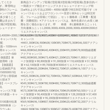
してくださ
新商品ラインアップ彩風C型彩風S型彩風CR型彩風L型多目的バ
す。降雪時は
ー簡易タープ独立オーニングスタイルシェードオーニング特
開時のフレーム
注●WおよびL寸法は2000～4000の範囲で特注対応可能です（キ
ャンバス使用
ャンバスセットおよびフロントバー見切り材Aセットは特注対
と多少違うこと
応、フレームは現場にて切詰）。セット価格表（工事費・配送
費は含まれて
費・消費税別）※アクリルキャンバスは、海外生産のため長く納
風CR型彩風L
期を頂く場合があります。呼 称基 本L連棟基本ユニットL
シェードオー
方向連棟ユニットL2000L3000L4000L2000L3000L4000W2000ポ
リエステルキャンバス
00,4000W=2000,3000,4000W=2000,3000,4000W=2000,3000,4000G1G1G1500500G1
¥435,600¥512,700¥575,400¥374,000¥451,100¥513,800アクリル
.5°)キャンバス勾
キャンバス
勾配
※¥451,300¥536,900¥608,100¥389,700¥475,300¥546,500アクアシ
：床面～1030mm
ャインキャンバス
整用キャンバス
¥466,800¥560,800¥640,400¥405,200¥499,200¥578,800熱線遮断
ンバスP=500
アクアキャンバス
【側面図】単
¥482,800¥585,300¥673,400¥421,200¥523,700¥611,800クリエダ
使用時（全
ーク加算額￥80,800加算￥91,000加算￥118,600加算￥51,900加
】【側面図】
算￥62,100加算￥89,700加算W3000ポリエステルキャンバス
上収納部戸当
¥501,300¥600,200¥684,700¥432,700¥531,600¥616,100アクリル
G1500500G1柱
キャンバス
部戸当り部収納
※¥525,300¥636,200¥732,700¥456,700¥567,600¥664,100アクアシ
り部水下
ャインキャンバス
仕様】ベースプレ
¥549,300¥672,300¥780,900¥480,700¥603,700¥712,300熱線遮断
5)、
アクアキャンバス
～キャンバス下面
¥573,300¥708,400¥829,100¥504,700¥639,800¥760,500クリエダ
G1G1G1床面～キャ
ーク加算額￥90,400加算￥100,600加算￥128,200加算￥57,400
加算￥67,600加算￥95,200加算W4000ポリエステルキャンバス
0575100溝付柱溝
¥569,900¥696,100¥807,900¥494,200¥620,400¥732,200アクリル
3000単体（シ
キャンバス
ラウンA）
※¥602,900¥746,100¥874,900¥527,200¥670,400¥799,200アクアシ