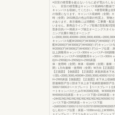
※目安の積雪量を超えないうちに必ず雪おろしを
い。 目安の積雪量はキャンバス収納時の数値で
キャンバスを収納してください。※積雪荷重は全
の強度になります。キャンバス収納時（全開）キ
時（全閉）2432商品の色は印刷の性質上、実物
があります。表示価格には消費税・工事費・配送
いません。新商品ラインアップ彩風C型彩風S型彩
型多目的バー簡易タープ独立オーニングスタイル
ニング比重0.3独立オーニング
L=2000,3000,4000W=2000,3000,4000L=2000,30
キャンバス勾配W2000(3°)W3000(2°)W4000(1
配W2000(3°)W3000(2°)W4000(1.5°)キャンバス
W2000(3°)W3000(2°)W4000(1.5°)ロープ位置
以上調整用キャンバス=300キャンバスP=500調
=300キャンバスP=500調整用キャンバス=300キャ
柱H=2905柱H=2905柱H=2905床面 
体・使用時（全閉）単体・収納時（全開）連棟・
閉）L方向連棟・使用時（全閉）W方向【正面図
【正面図】【側面図】【正面図】床面床面水下水
り部L=2000,3000,4000W=2000,3000,4000G1G1
H=2905床面【側面図】【正面図】水下水上収納
部連棟部戸当り部水下水上水下収納部連棟部戸当
500G1500G2ベースプレート【ベースプレート
ートキャンバスたたみ巾W2000(358)、W3000(49
W4000(632)床面～キャンバス下面=2345床面
=2443□90□90□90□90□90□90□90□90□90500
ンバス下面=2585床面～キャンバス下面
=2685500G1500G1G1G1G3575100902009020
なし柱ロープ位置：床面～1030mm以上W3000-L
ャイングレー・アクリルキャンバス：アッシュブ