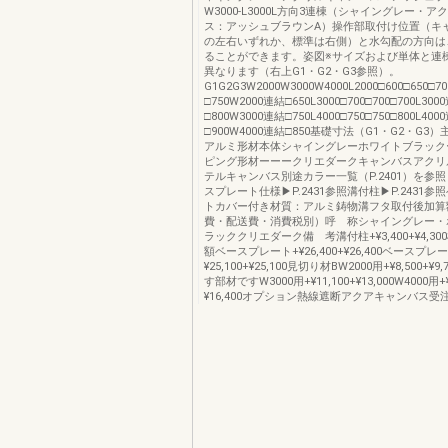
W3000-L3000L方向3連棟（シャイングレー・
ス：アッシュブラウンA）操作部取付け位置（キ
の左右いずれか、標準は右側）と水勾配の方向は
ることができます。姿図※サイズおよび単体と連
異なります（右上G1・G2・G3参照）。
G1G2G3W2000W3000W4000L2000□600□650□7
□750W2000連結□650L3000□700□700□700L300
□800W3000連結□750L4000□750□750□800L400
□900W4000連結□850基礎寸法（G1・G2・G3
アルミ形材本体シャイングレーホワイトブラック
ピング形材ーーークリエダークキャンバスアクリ
テルキャンバス別途カラー一覧（P.2401）を参
スプレート仕様▶︎P.2431参照溝付柱▶︎P.2431
トカバー付き材質：アルミ鋳物溝フタ取付後加算
費・配送費・消費税別）呼 称シャイングレー・
ラッククリエダーク備 考溝付柱+¥3,400+¥4,3
額ベースプレート+¥26,400+¥26,400ベースプ
¥25,100+¥25,100見切り材BW2000用+¥8,500+¥
す部材ですW3000用+¥11,100+¥13,000W4000用+¥
¥16,400オプション熱線遮断アクアキャンバス受注