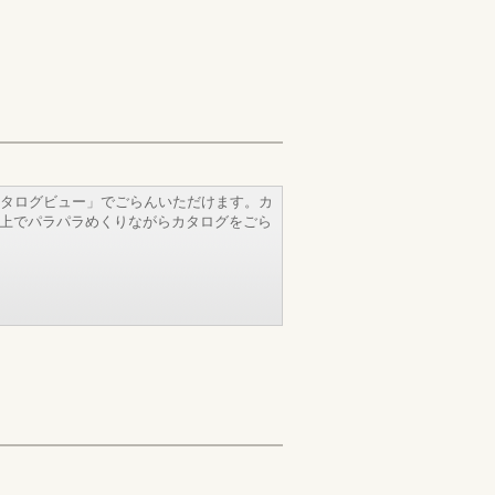
タログビュー」でごらんいただけます。カ
b上でパラパラめくりながらカタログをごら