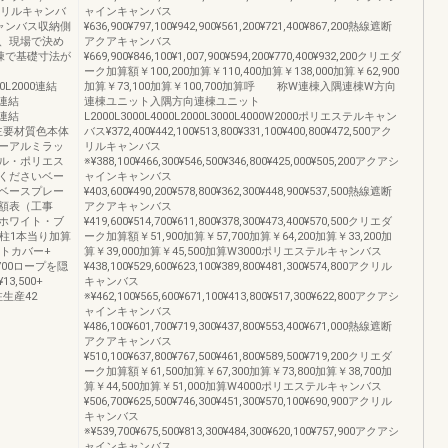
アクリルキャンバ
ャインキャンバス
ャンバス収納側
¥636,900¥797,100¥942,900¥561,200¥721,400¥867,200熱線遮断
、現場で決め
アクアキャンバス
棟で基礎寸法が
¥669,900¥846,100¥1,007,900¥594,200¥770,400¥932,200クリエダ
ーク加算額￥100,200加算￥110,400加算￥138,000加算￥62,900
00L2000連結
加算￥73,100加算￥100,700加算呼 称W連棟入隅連棟W方向
0連結
連棟ユニット入隅方向連棟ユニット
0連結
L2000L3000L4000L2000L3000L4000W2000ポリエステルキャン
）主要材質色本体
バス¥372,400¥442,100¥513,800¥331,100¥400,800¥472,500アク
ーアルミラッ
リルキャンバス
ル・ポリエス
※¥388,100¥466,300¥546,500¥346,800¥425,000¥505,200アクアシ
照くださいベー
ャインキャンバス
参照ベースプレー
¥403,600¥490,200¥578,800¥362,300¥448,900¥537,500熱線遮断
額表（工事
アクアキャンバス
ホワイト・ブ
¥419,600¥514,700¥611,800¥378,300¥473,400¥570,500クリエダ
00柱1本当り加算
ーク加算額￥51,900加算￥57,700加算￥64,200加算￥33,200加
レートカバー+
算￥39,000加算￥45,500加算W3000ポリエステルキャンバス
9,700ロープを隠
¥438,100¥529,600¥623,100¥389,800¥481,300¥574,800アクリル
13,500+
キャンバス
生産42
※¥462,100¥565,600¥671,100¥413,800¥517,300¥622,800アクアシ
ャインキャンバス
¥486,100¥601,700¥719,300¥437,800¥553,400¥671,000熱線遮断
アクアキャンバス
¥510,100¥637,800¥767,500¥461,800¥589,500¥719,200クリエダ
ーク加算額￥61,500加算￥67,300加算￥73,800加算￥38,700加
算￥44,500加算￥51,000加算W4000ポリエステルキャンバス
¥506,700¥625,500¥746,300¥451,300¥570,100¥690,900アクリル
キャンバス
※¥539,700¥675,500¥813,300¥484,300¥620,100¥757,900アクアシ
ャインキャンバス