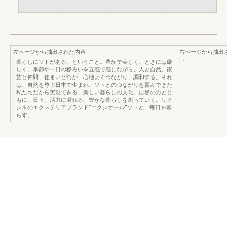
左ページから抽出された内容
右ページから抽出
暮らしにソトがある、ということ。豊かで美しく、ときには厳
1
しく。季節や一日の移ろいを五感で感じながら、人と自然、家
族と仲間、住まいと街が、心地よくつながり、調和する。それ
は、自然を尊ぶ日本で生まれ、ソトとのつながりを育んできた
私たちだから実現できる、新しい暮らしの文化。自然の力とと
もに、日々、活力に溢れる、豊かな暮らしを創っていく。リク
シルのエクステリアブランド“エクシオール”ソトと、毎日を暮
らす。