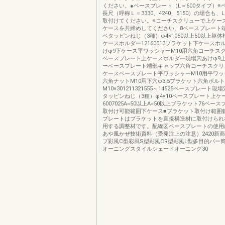
ください。●ベースプレート（L＝600タイプ）※
長尺（呼称Ｌ＝3330、4240、5150）の場合も、
取付けてください。※コーチスクリューで上ケー
ケースを共締めしてください。8ベースプレート
ベタッピンねじ（3種）φ4×1050以上50以上躯体柱
ケースホルダー12160013ブラケット下ケースホ
けφ9下ケース平ワッシャーM10用六角コーチスクリ
ベースプレート上ケースホルダー現場穴あけφ9
ーベースプレート端部キャップ六角コーチスクリュー
ケースベースプレート平ワッシャーM10用平ワッ
六角ナットM10用下穴φ3.5ブラケット六角ボルト
M10×301211321555～14525ベースプレート現
タッピンねじ（3種）φ4×10ベースプレート上ケ
6007025A=50以上A=50以上ブラケット76ベー
取付け可能範囲下ケース■ブラケット取付け範囲躯
プレートはブラケットを直接構造材に取付けられ
用する調整材です。配線図ベースプレートの使用
あや風かぜ技術資料（受発注上の注意）2420新
プ彩風C型彩風S型彩風CR型彩風L型多目的バー
オーニングスタイルシェードオーニング30