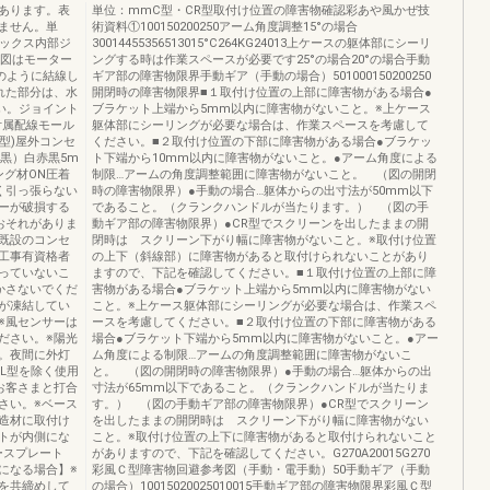
あります。表
単位：mmC型・CR型取付け位置の障害物確認彩あや風かぜ技
ません。単
術資料①100150200250アーム角度調整15°の場合
ボックス内部ジ
30014455356513015°C264KG24013上ケースの躯体部にシーリ
※本図はモーター
ングする時は作業スペースが必要です25°の場合20°の場合手動
のように結線し
ギア部の障害物限界手動ギア（手動の場合）501000150200250
れた部分は、水
開閉時の障害物限界■１取付け位置の上部に障害物がある場合●
い。ジョイント
ブラケット上端から5mm以内に障害物がないこと。※上ケース
付属配線モール
躯体部にシーリングが必要な場合は、作業スペースを考慮して
型)屋外コンセ
ください。■２取付け位置の下部に障害物がある場合●ブラケッ
（黒）白赤黒5m
ト下端から10mm以内に障害物がないこと。●アーム角度による
ング材ON圧着
制限…アームの角度調整範囲に障害物がないこと。 （図の開閉
く引っ張らない
時の障害物限界）●手動の場合…躯体からの出寸法が50mm以下
ーが破損する
であること。（クランクハンドルが当たります。） （図の手
おそれがありま
動ギア部の障害物限界）●CR型でスクリーンを出したままの開
既設のコンセ
閉時は スクリーン下がり幅に障害物がないこと。※取付け位置
工事有資格者
の上下（斜線部）に障害物があると取付けられないことがあり
っていないこ
ますので、下記を確認してください。■１取付け位置の上部に障
かさないでくだ
害物がある場合●ブラケット上端から5mm以内に障害物がない
が凍結してい
こと。※上ケース躯体部にシーリングが必要な場合は、作業スペ
※風センサーは
ースを考慮してください。■２取付け位置の下部に障害物がある
ださい。※陽光
場合●ブラケット下端から5mm以内に障害物がないこと。●アー
。夜間に外灯
ム角度による制限…アームの角度調整範囲に障害物がないこ
L型を除く使用
と。 （図の開閉時の障害物限界）●手動の場合…躯体からの出
お客さまと打合
寸法が65mm以下であること。（クランクハンドルが当たりま
さい。※ベース
す。） （図の手動ギア部の障害物限界）●CR型でスクリーン
造材に取付け
を出したままの開閉時は スクリーン下がり幅に障害物がない
トが内側にな
こと。※取付け位置の上下に障害物があると取付けられないこと
ースプレート
がありますので、下記を確認してください。G270A20015G270
になる場合】※
彩風Ｃ型障害物回避参考図（手動・電手動）50手動ギア（手動
を共締めして
の場合）10015020025010015手動ギア部の障害物限界彩風Ｃ型