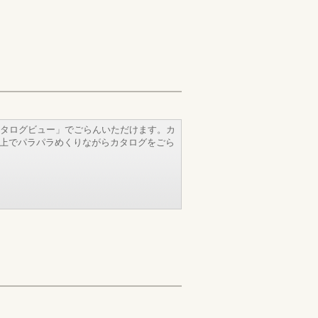
タログビュー」でごらんいただけます。カ
b上でパラパラめくりながらカタログをごら