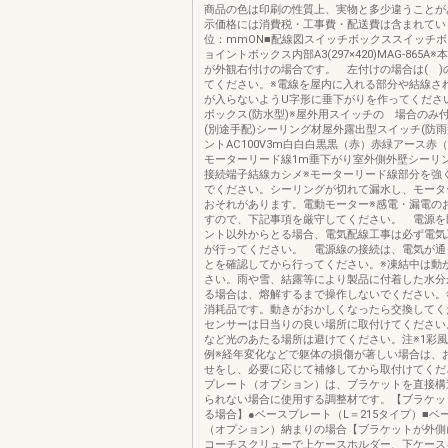
商品の色は印刷の性質上、実物と多少違うことが
示価格には消費税・工事費・配送費は含まれてい
位：mmON■配線図スイッチボックススイッチ
ョイントボックス内部A3(297×420)MAG-865A
が外観右付けの場合です。 左付けの場合は( )
てください。※電線を屋内に入れる部分や結線さ
が入らないようU字形に垂下がりを作ってくださ
ボックス(防水型)※屋外用スイッチの 場合のみ
(別途手配)シーリング材屋外露出型スイッチ(防雨
ントAC100V3m白白白黒黒（赤）赤緑アース赤
モーターリード線1m垂下がり室外側外壁シーリ
接続端子結線カシメ※モーターリード線部分を強
でください。シーリングが切れて漏水し、モータ
おそれがあります。電動モーター※感電・漏電の
すので、下記事項を厳守してください。 電源を
ント以外からとる場合、電気配線工事は必ず電気
が行ってください。 電源線の接続は、電気が通
とを確認してから行ってください。※凍結中は動
さい。雨や雪、結露等により製品に付着した水分
る場合は、熔解するまで操作しないでください。
消耗品です。動きがおかしくなったら交換してく
センサーは日当りの良い場所に取付けてください
など光のあたる場所は避けてください。注※1彩風
例※経年変化などで躯体の損傷が著しい場合は、
せをし、必要に応じて補修してから取付けてくだ
プレート（オプション）は、ブラケットを直接構
られない場合に使用する調整材です。【ブラケッ
る場合】●ベースプレート（L＝215タイプ）■ベ
（オプション）納まりの場合【ブラケットが外側
コーチスクリューで上ケースホルダー、下ケース