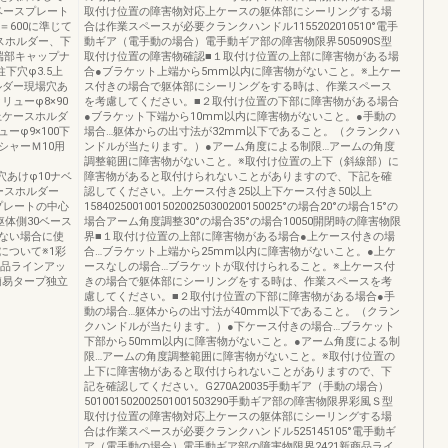
ベースプレート
取付け位置の障害物対応上ケースの躯体部にシーリングする場
L＝600に準じて
合は作業スペースが必要クランクハンドル1155202010510°電手
スホルダー、下
動ギア（電手動の場合）電手動ギア部の障害物限界505090S型
端部キャップナ
取付け位置の障害物確認■１取付け位置の上部に障害物がある場
下穴φ3.5上
合●ブラケット上端から5mm以内に障害物がないこと。※上ケー
ルダー現場穴あ
ス付きの場合で躯体部にシーリングをする時は、作業スペース
ューφ8×90
を考慮してください。■２取付け位置の下部に障害物がある場合
上ケースホルダ
●ブラケット下端から10mm以内に障害物がないこと。●手動の
φ9×100下
場合…躯体からの出寸法が32mm以下であること。（クランクハ
シャーＭ10用
ンドルが当たります。）●アーム角度による制限…アームの角度
調整範囲に障害物がないこと。※取付け位置の上下（斜線部）に
場穴あけφ10ナベ
障害物があると取付けられないことがありますので、下記を確
ースホルダー
認してください。上ケース付き25以上下ケース付き50以上
スプレートの中心
158402500100150200250300200150025°の場合20°の場合15°の
体側30ベース
場合アーム角度調整30°の場合35°の場合10050開閉時の障害物限
ない場合に使
界■１取付け位置の上部に障害物がある場合●上ケース付きの場
について※1彩
合…ブラケット上端から25mm以内に障害物がないこと。●上ケ
商品ラインアッ
ースなしの場合…ブラケットが取付けられること。※上ケース付
簡易タープ独立
きの場合で躯体部にシーリングをする時は、作業スペースを考
慮してください。■２取付け位置の下部に障害物がある場合●手
動の場合…躯体からの出寸法が40mm以下であること。（クラン
クハンドルが当たります。）●下ケース付きの場合…ブラケット
下部から50mm以内に障害物がないこと。●アーム角度による制
限…アームの角度調整範囲に障害物がないこと。※取付け位置の
上下に障害物があると取付けられないことがありますので、下
記を確認してください。G270A20035手動ギア（手動の場合）
501001502002501001503290手動ギア部の障害物限界彩風Ｓ型
取付け位置の障害物対応上ケースの躯体部にシーリングする場
合は作業スペースが必要クランクハンドル525145105°電手動ギ
ア（電手動の場合）電手動ギア部の障害物限界2421新商品ライ