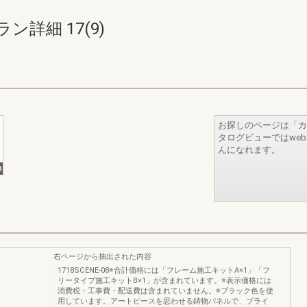
詳細 17(9)
お探しのページは「カ
タログビューではwe
んになれます。
右ページから抽出された内容
1718SCENE-08※合計価格には「フレーム施工キットA×1」「フ
リータイプ施工キットB×1」が含まれています。※表示価格には
消費税・工事費・配送費は含まれていません。※ブラック色を使
用しています。アートピースを思わせる鋳物パネルで、プライ