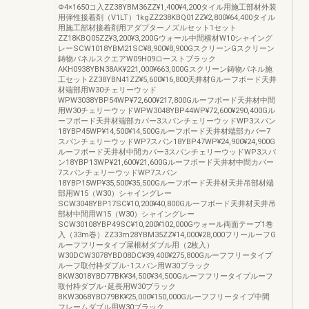
Φ4×1650コ入ZZ38YBM36ZZ¥1,400¥4,200タイル用施工部材外装
用弾性接着剤（V1LT）1kgZZ238KBQ01ZZ¥2,800¥64,400タイル
用施工部材接着剤用アダプターノズルセット1セット
ZZ18KBQ05ZZ¥3,200¥3,200Gウォール中間横材W10シャイング
レーSCW1018YBM21SC¥8,900¥8,900GスクリーンGスクリーン
鋳物パネルスクエアW09H09ローストブラック
AKH0938YBN38AK¥221,000¥663,000Gスクリーン鋳物パネル施
工セットZZ38YBN41ZZ¥5,600¥16,800天井材Gルーフボード天井
材端部用W30チェリーウッド
WPW3038YBP54WP¥72,600¥217,800Gルーフボード天井材中間
用W30チェリーウッドWPW3048YBP44WP¥72,600¥290,400Gル
ーフボード天井材端部カバー3スパンチェリーウッドWP3スパン
18YBP45WP¥14,500¥14,500Gルーフボード天井材端部カバー7
スパンチェリーウッドWP7スパン18YBP47WP¥24,900¥24,900G
ルーフボード天井材中間カバー3スパンチェリーウッドWP3スパ
ン18YBP13WP¥21,600¥21,600Gルーフボード天井材中間カバー
7スパンチェリーウッドWP7スパン
18YBP15WP¥35,500¥35,500Gルーフボード天井材天井吊部材端
部用W15（W30）シャイングレー
SCW3048YBP17SC¥10,200¥40,800Gルーフボード天井材天井吊
部材中間用W15（W30）シャイングレー
SCW30108YBP49SC¥10,200¥102,000Gウォール両面テープ1巻
入（33m巻）ZZ33m28YBM35ZZ¥14,000¥28,000フリールーフG
ルーフフリータイプ屋根材ダブル用（2枚入）
W30DCW3078YBD08DC¥39,400¥275,800Gルーフフリータイプ
ルーフ取付枠ダブル･1スパン用W30ブラック
BKW3018YBD77BK¥34,500¥34,500Gルーフフリータイプルーフ
取付枠ダブル･延長用W30ブラック
BKW3068YBD79BK¥25,000¥150,000Gルーフフリータイプ中間
フレームダブル用W30ブラック