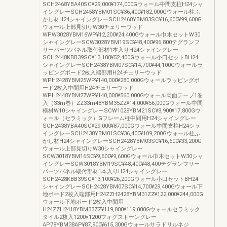
SCH2468YBA40SC¥29,000¥174,000Gウォール中間支柱H24シャ
イングレーSCH2458YBM01SC¥36,400¥182,000Gウォール柱ふ
かし材H24シャイングレーSCH2468YBM03SC¥16,600¥99,600G
ウォール上部見切りW30チェリーウッド
WPW3028YBM16WP¥12,200¥24,400Gウォール巾木セットW30
シャイングレーSCW3028YBM19SC¥48,400¥96,800テグランフ
リーパーツパネル取付部材1本入りH24シャイングレー
SCH2448KBB39SC¥13,100¥52,400Gウォール小口セットBH24
シャイングレーSCH2438YBM07SC¥14,700¥44,100Gウォールラ
ッピングボード2枚入端部用H24チェリーウッド
WPH2428YBM25WP¥140,000¥280,000Gウォールラッピングボ
ード2枚入中間用H24チェリーウッド
WPH2448YBM27WP¥140,000¥560,000Gウォール両面テープ1巻
入（33m巻）ZZ33m48YBM35ZZ¥14,000¥56,000Gウォール中間
横材W10シャイングレーSCW1028YBM21SC¥8,900¥17,800Gウ
ォール（セラミック）Gフレーム柱中間用H24シャイングレー
SCH2438YBA40SC¥29,000¥87,000Gウォール中間支柱H24シャ
イングレーSCH2438YBM01SC¥36,400¥109,200Gウォール柱ふ
かし材H24シャイングレーSCH2428YBM03SC¥16,600¥33,200G
ウォール上部見切りW30シャイングレー
SCW3018YBM16SC¥9,600¥9,600Gウォール巾木セットW30シャ
イングレーSCW3018YBM19SC¥48,400¥48,400テグランフリー
パーツパネル取付部材1本入りH24シャイングレー
SCH2428KBB39SC¥13,100¥26,200Gウォール小口セットBH24
シャイングレーSCH2428YBM07SC¥14,700¥29,400Gウォール下
地ボード2枚入端部用H24ZZH2428YBM31ZZ¥122,000¥244,000G
ウォール下地ボード2枚入中間用
H24ZZH2418YBM33ZZ¥119,000¥119,000Gウォールセラミック
タイル2枚入1200×1200フォグストーングレー
AP78YBM38AP¥87,900¥615,300Gウォールサラドリルネジ