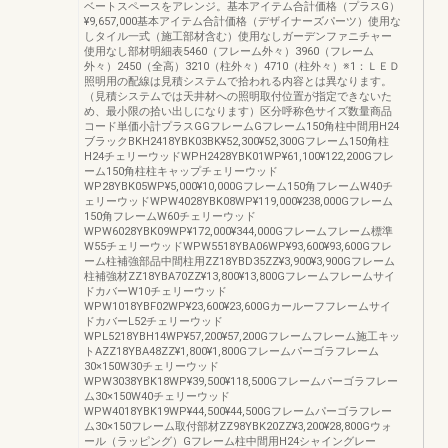
ベートスペースをアレンジ。基本アイテム合計価格（プラスG）
¥9,657,000基本アイテム合計価格（デザイナーズパーツ）使用な
しタイル一式（施工部材含む）使用なしガーデンファニチャー
使用なし部材明細表5460（フレーム外々）3960（フレーム
外々）2450（全高）3210（柱外々）4710（柱外々）※1：ＬＥＤ
照明用の配線は見積システムで拾われる内容とは異なります。
（見積システムでは天井材への照明取付位置が指定できないた
め、最小限の拾い出しになります）区分呼称色サイズ数量商品
コード単価小計プラスGGフレームGフレーム150角柱中間用H24
ブラックBKH2418YBK03BK¥52,300¥52,300Gフレーム150角柱
H24チェリーウッドWPH2428YBK01WP¥61,100¥122,200Gフレ
ーム150角柱柱キャップチェリーウッド
WP28YBK05WP¥5,000¥10,000Gフレーム150角フレームW40チ
ェリーウッドWPW4028YBK08WP¥119,000¥238,000Gフレーム
150角フレームW60チェリーウッド
WPW6028YBK09WP¥172,000¥344,000Gフレームフレーム標準
W55チェリーウッドWPW5518YBA06WP¥93,600¥93,600Gフレ
ーム柱補強部品中間柱用ZZ18YBD35ZZ¥3,900¥3,900Gフレーム
柱補強材ZZ18YBA70ZZ¥13,800¥13,800Gフレームフレームサイ
ドカバーW10チェリーウッド
WPW1018YBF02WP¥23,600¥23,600Gカールーフフレームサイ
ドカバーL52チェリーウッド
WPL5218YBH14WP¥57,200¥57,200Gフレームフレーム施工キッ
トAZZ18YBA48ZZ¥1,800¥1,800Gフレームパーゴラフレーム
30×150W30チェリーウッド
WPW3038YBK18WP¥39,500¥118,500Gフレームパーゴラフレー
ム30×150W40チェリーウッド
WPW4018YBK19WP¥44,500¥44,500Gフレームパーゴラフレー
ム30×150フレーム取付部材ZZ98YBK20ZZ¥3,200¥28,800Gウォ
ール（ラッピング）Gフレーム柱中間用H24シャイングレー