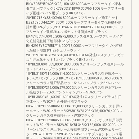
BKW3068YBP60BK¥22,100¥132,600Gルーフフリータイプ棟木
ダブル用ブラックBK78YBD21BK¥9,300¥65,100Gルーフフリータ
イプ雨樋7スパン用ブラックBK7スパン
28YBD71BK¥33,400¥66,800Gルーフフリータイプ施工キット
BZZ18YBD44ZZ¥1,800¥1,800Gルーフフリータイプ化粧樋外側
排水用H24ブラックBKH2448YBC72BK¥28,700¥114,800Gルーフ
フリータイプ化粧樋エルボセット外側排水用ブラック
BK48YBC74BK¥18,200¥72,800ガラス引戸Gルーフフリータイプ
化粧樋化粧樋下地部材H29ブラック
BKH2918YBC75BK¥16,000¥16,000Gルーフフリータイプ化粧樋
化粧樋下地部材H29チェリーウッド
WPH2918YBC75WP¥20,400¥20,400<FAX発注>Gスクリーンガラ
ス引戸本体セット6スパンブラックBK6スパン
18YBL28BK¥1,083,000¥1,083,000Gスクリーンガラス引戸レール
セット6スパンブラックBK6スパン
18YBL31BK¥114,000¥114,000Gスクリーンガラス引戸縦枠セッ
ト5･6スパンブラックBK6スパン18YBL33BK¥50,900¥50,900Gス
クリーンガラス引戸部品セット5･6スパンブラックBK6スパン
18YBL35BK¥279,000¥279,000Gスクリーンガラス引戸上下レー
ル接続フレーム6スパンシャイングレーSC6スパン
18YBL38SC¥51,600¥51,600<FAX発注>Gスクリーンガラス引戸
本体セットW30左引き外鍵仕様ブラック
BKW3018YBL25BK¥611,000¥611,000Gスクリーンガラス引戸レ
ールセットW30ブラックBKW3018YBL29BK¥76,400¥76,400Gス
クリーンガラス引戸縦枠セットW30ブラック
BKW3018YBL32BK¥50,900¥50,900Gスクリーンガラス引戸部品
セットW30ブラックBKW3018YBL34BK¥152,000¥152,000Gスク
リーンガラス引戸上下レール接続中間フレームW30チェリーウ
ッドWPW3018YBL39WP¥57,600¥57,600オプショントランス電
源ユニット70W屋外用ZN18VLR36ZN¥35,000¥35,00012V屋外配