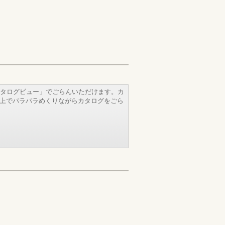
タログビュー」でごらんいただけます。カ
b上でパラパラめくりながらカタログをごら