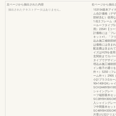
左ページから抽出された内容
右ページから抽出
抽出されたテキストデータはありません。
153154基本アイ
ム合計価格（デザ
部材含む）使用な
1.柱2.フレーム
ールーフタイプ5
用）23541【
計価格には「フレ
キット×1」「フ
込み施工補助部材
は価格には含まれ
配送費は含まれて
イズはH29を使用
玄関前までカバー
タイプでデザイン
埋込み施工補助部
イン格子の通りを
外々）5250（フ
ーム外々）290
小計プラスGカー
90×140H24
SCH2448YBH1
シャイングレー SCL
ーフ端部垂木セ
SC28YBH30SC
入シャイングレー SC
フ中間垂木セッ
SC48YBH33SC
片受けL52クリエモカR