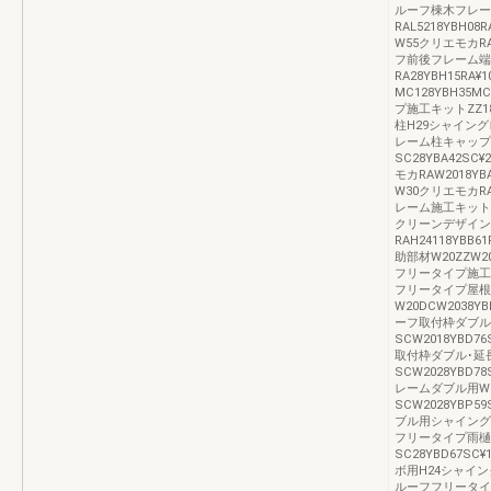
ルーフ棟木フレー
RAL5218YBH0
W55クリエモカRAW5
フ前後フレーム端
RA28YBH15RA
MC128YBH35M
プ施工キットZZ18Y
柱H29シャイングレー
レーム柱キャッ
SC28YBA42SC
モカRAW2018YB
W30クリエモカRAW
レーム施工キットAZZ
クリーンデザイン
RAH24118YBB
助部材W20ZZW20
フリータイプ施工キット
フリータイプ屋根
W20DCW2038Y
ーフ取付枠ダブル
SCW2018YBD7
取付枠ダブル･延
SCW2028YBD7
レームダブル用W
SCW2028YBP5
ブル用シャイングレー 
フリータイプ雨
SC28YBD67SC
ボ用H24シャイングレ
ルーフフリータイ