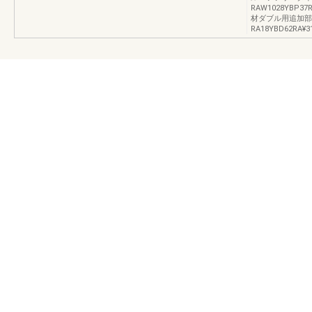
RAW1028YBP3
材ダブル用追加部
RA18YBD62RA¥31