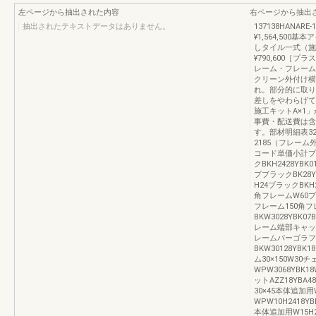
左ページから抽出された内容
右ページから抽出
抽出されたテキストデータはありません。
137138HANA
¥1,564,50
しタイル一式（施
¥790,600［プラ
レーム・フレーム端
クリーン外付け横
れ。部分的に取り
差しをやわらげて
施工キットA×1
事費・配送費は含
す。部材明細表32
2185（フレーム
コード単価小計プ
クBKH2428YBK
プブラックBK28YB
H24ブラックBKH24
角フレームW60ブラック
フレーム150角フ
BKW3028YBK07
レーム端部キャップブラ
レームパーゴラフレ
BKW30128YBK
ム30×150W30
WPW3068YBK1
ットAZZ18YBA4
30×45本体追加
WPW10H2418YB
本体追加用W15H