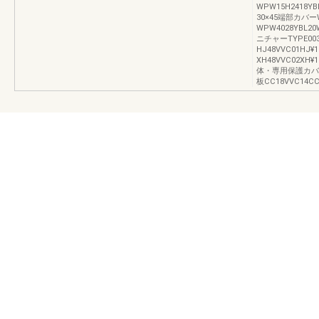
WPW15H2418YB
30×45端部カバ
WPW4028YBL20
ニチャーTYPE
HJ48VVC01HJ¥
XH48VVC02XH¥
体・専用保護カバーHJ
板CC18VVC14CC¥