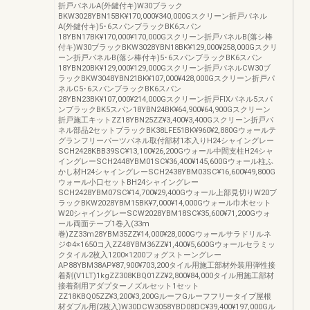
折戸パネルA(外鍵付キ)W30ブラック
BKW3028YBN15BK¥170,000¥340,000Gスクリーン折戸パネル
A(外鍵付キ)5･6スパンブラックBK6スパン
18YBN17BK¥170,000¥170,000Gスクリーン折戸パネルB(落シ棒
付キ)W30ブラックBKW3028YBN18BK¥129,000¥258,000Gスクリ
ーン折戸パネルB(落シ棒付キ)5･6スパンブラックBK6スパン
18YBN20BK¥129,000¥129,000Gスクリーン折戸パネルCW30ブ
ラックBKW3048YBN21BK¥107,000¥428,000Gスクリーン折戸パ
ネルC5･6スパンブラックBK6スパン
28YBN23BK¥107,000¥214,000Gスクリーン折戸FIXパネル5スパ
ンブラックBK5スパン18YBN24BK¥64,900¥64,900Gスクリーン
折戸施工キットZZ18YBN25ZZ¥3,400¥3,400Gスクリーン折戸パ
ネル部品2セットブラックBK38LFE51BK¥960¥2,880Gウォールテ
グランフリーパーツパネル取付部材1本入りH24シャイングレー
SCH2428KBB39SC¥13,100¥26,200Gウォール中間支柱H24シャ
イングレーSCH2448YBM01SC¥36,400¥145,600Gウォール柱ふ
かし材H24シャイングレーSCH2438YBM03SC¥16,600¥49,800G
ウォール小口セットBH24シャイングレー
SCH2428YBM07SC¥14,700¥29,400Gウォール上部見切りW20ブ
ラックBKW2028YBM15BK¥7,000¥14,000Gウォール巾木セット
W20シャイングレーSCW2028YBM18SC¥35,600¥71,200Gウォ
ール両面テープ1巻入(33m
巻)ZZ33m28YBM35ZZ¥14,000¥28,000Gウォールサラドリルネ
ジΦ4×1650コ入ZZ48YBM36ZZ¥1,400¥5,600Gウォールセラミッ
クタイル2枚入1200×1200フォグストーングレー
AP88YBM38AP¥87,900¥703,200タイル用施工部材外装用弾性接
着剤(V1LT)1kgZZ308KBQ01ZZ¥2,800¥84,000タイル用施工部材
接着剤用アダプターノズルセット1セット
ZZ18KBQ05ZZ¥3,200¥3,200GルーフGルーフフリータイプ屋根
材ダブル用(2枚入)W30DCW3058YBD08DC¥39,400¥197,000Gル