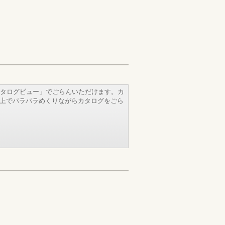
タログビュー」でごらんいただけます。カ
b上でパラパラめくりながらカタログをごら