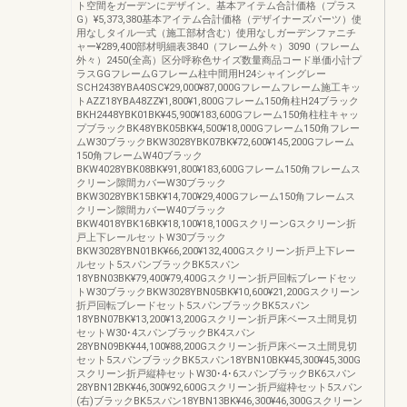
ト空間をガーデンにデザイン。基本アイテム合計価格（プラス
G）¥5,373,380基本アイテム合計価格（デザイナーズパーツ）使
用なしタイル一式（施工部材含む）使用なしガーデンファニチ
ャー¥289,400部材明細表3840（フレーム外々）3090（フレーム
外々）2450(全高）区分呼称色サイズ数量商品コード単価小計プ
ラスGGフレームGフレーム柱中間用H24シャイングレー
SCH2438YBA40SC¥29,000¥87,000Gフレームフレーム施工キッ
トAZZ18YBA48ZZ¥1,800¥1,800Gフレーム150角柱H24ブラック
BKH2448YBK01BK¥45,900¥183,600Gフレーム150角柱柱キャッ
プブラックBK48YBK05BK¥4,500¥18,000Gフレーム150角フレー
ムW30ブラックBKW3028YBK07BK¥72,600¥145,200Gフレーム
150角フレームW40ブラック
BKW4028YBK08BK¥91,800¥183,600Gフレーム150角フレームス
クリーン隙間カバーW30ブラック
BKW3028YBK15BK¥14,700¥29,400Gフレーム150角フレームス
クリーン隙間カバーW40ブラック
BKW4018YBK16BK¥18,100¥18,100GスクリーンGスクリーン折
戸上下レールセットW30ブラック
BKW3028YBN01BK¥66,200¥132,400Gスクリーン折戸上下レー
ルセット5スパンブラックBK5スパン
18YBN03BK¥79,400¥79,400Gスクリーン折戸回転ブレードセッ
トW30ブラックBKW3028YBN05BK¥10,600¥21,200Gスクリーン
折戸回転ブレードセット5スパンブラックBK5スパン
18YBN07BK¥13,200¥13,200Gスクリーン折戸床ベース土間見切
セットW30･4スパンブラックBK4スパン
28YBN09BK¥44,100¥88,200Gスクリーン折戸床ベース土間見切
セット5スパンブラックBK5スパン18YBN10BK¥45,300¥45,300G
スクリーン折戸縦枠セットW30･4･6スパンブラックBK6スパン
28YBN12BK¥46,300¥92,600Gスクリーン折戸縦枠セット5スパン
(右)ブラックBK5スパン18YBN13BK¥46,300¥46,300Gスクリーン