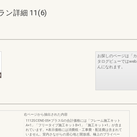
詳細 11(6)
お探しのページは「カ
タログビューではwe
んになれます。
右ページから抽出された内容
1112SCENE-05※プラスGの合計価格には「フレーム施工キット
A×1」「フリータイプ施工キットB×1」「施工キット×1」が含ま
れています。※表示価格には消費税・工事費・配送費は含まれて
いません。室内さながらの居心地と開放感。極上のプライベー