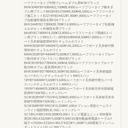
ーフフリータイプ中間フレームダブル用W30ブラック
BKW3048YBP60BK¥22,100¥88,400Gルーフフリータイプ棟木ダ
ブル用ブラックBK58YBD21BK¥9,300¥46,500Gルーフフリータイ
プ施工キットBZZ18YBD44ZZ¥1,800¥1,800Gルーフフリータイ
プ化粧樋外側排水用H24ブラック
BKH2448YBC72BK¥28,700¥114,800Gルーフフリータイプ化粧樋
エルボセット外側排水用ブラック
BK48YBC74BK¥18,200¥72,800Gルーフフリータイプ雨樋5スパ
ン用ブラックBK5スパン28YBD69BK¥28,500¥57,000Gルーフボ
ード天井材端部用W30ナチュラルホワイト
NWW3028YBP54NW¥72,600¥145,200Gルーフボード天井材中間
用W30ナチュラルホワイト
NWW3038YBP44NW¥72,600¥217,800Gルーフフリータイプルー
フ取付枠ダブル･1スパン用W30ブラック
BKW3018YBD77BK¥34,500¥34,500Gルーフフリータイプルーフ
取付枠ダブル･延長用W30ブラック
BKW3048YBD79BK¥25,000¥100,000Gルーフボード天井材端部
カバー5スパンナチュラルホワイトNW5スパン
18YBP46NW¥19,600¥19,600Gルーフボード天井材中間カバー5
スパンナチュラルホワイトNW5スパン
18YBP14NW¥29,200¥29,200Gルーフボード天井材天井吊部材端
部用W15(W30)シャイングレー
SCW3028YBP17SC¥10,200¥20,400Gルーフボード天井材天井吊
部材中間用W15(W30)シャイングレー
SCW3088YBP49SC¥10,200¥81,600オプション美彩ビームライ
ンライト端部用BLEL160シャイングレー
SC18VLH38SC¥39,000¥39,000トランス電源ユニット35W屋外
用ZN18VLR32ZN¥19,000¥19,00012V屋外配線用電源ケーブルY
端子+CN20mZZ20m18VLP42ZZ¥11,600¥11,600美彩ラインペン
ダントライトLPLーL200ブラック