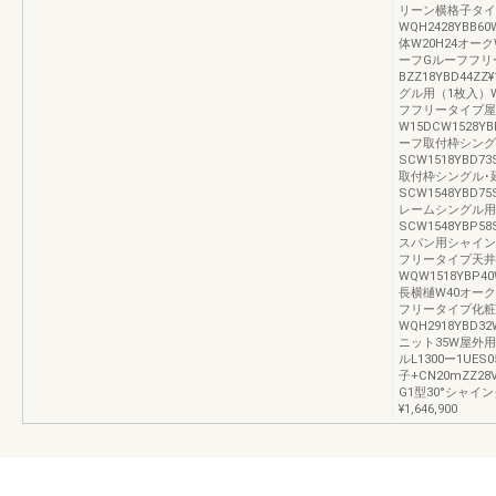
リーン横格子タイ
WQH2428YBB6
体W20H24オークWQ
ーフGルーフフリ
BZZ18YBD44Z
グル用（1枚入）W15
フフリータイプ屋
W15DCW1528Y
ーフ取付枠シング
SCW1518YBD7
取付枠シングル･
SCW1548YBD7
レームシングル用
SCW1548YBP5
スパン用シャイングレー
フリータイプ天井
WQW1518YBP4
長横樋W40オークWQ
フリータイプ化粧
WQH2918YBD3
ニット35W屋外用ZN
ルL1300ー1UES
子+CN20mZZ28V
G1型30°シャイングレ
¥1,646,900