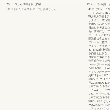
左ページから抽出された内容
右ページから抽出
抽出されたテキストデータはありません。
4035（フレーム
111112GARD
¥1,646,90
しタイル一式（施
使用なしパネル天
日差しを考慮した
合計価格には「フ
ットB×1」が含
配送費は含まれてい
フレーム（標準）
タイプ・天井材（
30°53124部
る内容とは異なり
付位置が指定でき
分呼称色サイズ数
レームフレーム施工キッ
ム柱H29オークWQH
キャップオークWQ2
用H29オークWQH2
強材ZZ18YBA70
用ZZ28YBD34Z
クWQW4048YBA
ームW40オークWQW
ンGスクリーン横
クWQW2068YBG
枠材･パネルなし
WQW2068YBB5
リアマットパネルW20