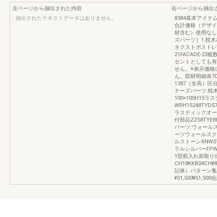
左ページから抽出された内容
右ページから抽出
抽出されたテキストデータはありません。
8384基本アイ
合計価格（デザイナ
材含む）使用なし
ズパーツ］1.枕
ネクストポストL
21FACADE-
セントとしても有
せん。※表示価格
ん。部材明細表7
1387（全高）
ナーズパーツ:枕
100×100H15
WRH15248TYD
ラスティックオークWR
付部品ZZ58TYE88
パーツ:ウォール
ーツウォールスク
ルストーンXNW07H
ラルシルバーFPW18
1型前入れ前取り
CH18KKB04CH
記体）パターン集
¥51,500¥51,500