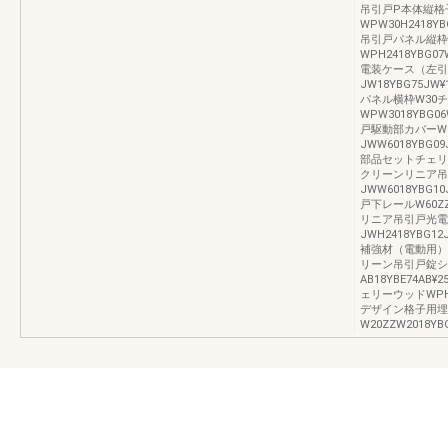
吊引戸P本体縦格子
WPW30H2418YB
吊引戸パネル縦枠
WPH2418YBG0
電装ケース（左引
JW18YBG75JW¥
パネル横枠W30
WPW3018YBG0
戸駆動部カバーW
JWW6018YBG0
部品セットチェリーウッ
クリーンリニア吊
JWW6018YBG1
戸下レールW60ZZW
リニア吊引戸光電
JWH2418YBG1
補強材（電動用）H24Z
リーン吊引戸錠シ
AB18YBE74AB
ェリーウッドWPH24
デザイン格子用埋
W20ZZW2018YBG3