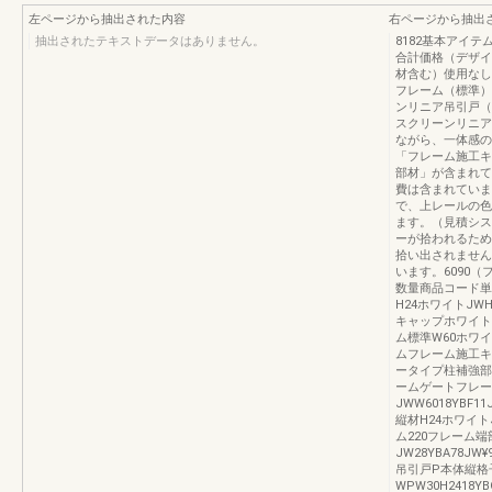
左ページから抽出された内容
右ページから抽出
抽出されたテキストデータはありません。
8182基本アイテム
合計価格（デザイ
材含む）使用なし
フレーム（標準）
ンリニア吊引戸（
スクリーンリニア
ながら、一体感のあ
「フレーム施工キ
部材」が含まれて
費は含まれていま
で、上レールの色
ます。（見積シス
ーが拾われるため
拾い出されません
います。6090（
数量商品コード単
H24ホワイトJWH2
キャップホワイトJW
ム標準W60ホワイトJ
ムフレーム施工キットA
ータイプ柱補強部品標準
ームゲートフレー
JWW6018YBF1
縦材H24ホワイトJWH
ム220フレーム
JW28YBA78JW
吊引戸P本体縦格子
WPW30H2418YB