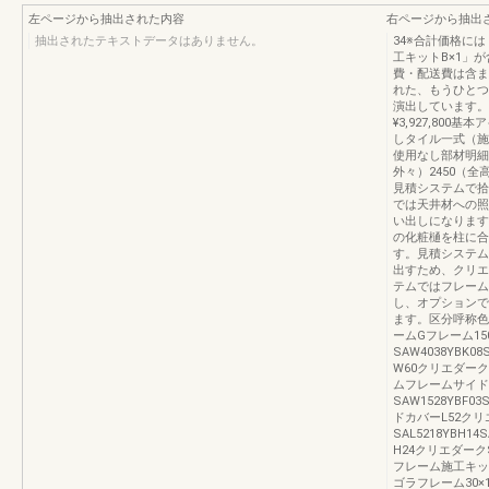
左ページから抽出された内容
右ページから抽出
抽出されたテキストデータはありません。
34※合計価格に
工キットB×1」
費・配送費は含ま
れた、もうひとつ
演出しています。S
¥3,927,80
しタイル一式（施
使用なし部材明細表
外々）2450（全
見積システムで拾
では天井材への照
い出しになります
の化粧樋を柱に合
す。見積システム
出すため、クリエ
テムではフレーム
し、オプションで
ます。区分呼称色
ームGフレーム1
SAW4038YBK08
W60クリエダークSAW
ムフレームサイド
SAW1528YBF0
ドカバーL52ク
SAL5218YBH14
H24クリエダークSAH
フレーム施工キットAZ
ゴラフレーム30×