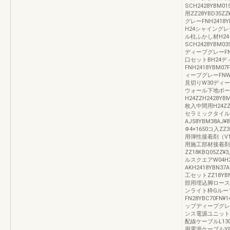
SCH2428YBM0
用ZZ28YBD35Z
グレーFNH2418Y
H24シャイングレーS
ル柱ふかし材H2
SCH2428YBM0
ディープグレーFNH2
口セットBH24
FNH2418YBM0
ィープグレーFNW30
見切りW30ディープグ
ウォール下地ボー
H24ZZH2428YB
枚入中間用H24ZZH2
セラミックタイル2
AJ58YBM38AJ
Φ4×1650コ入ZZ
用弾性接着剤（V1LT）
用施工部材接着剤
ZZ18KBQ05ZZ
ルスクエアW04H
AKH2418YBN3
工セットZZ18YBN
部用埋込脚ローストブラ
ンライト枠Gルー
FN28YBC70FN
ップディープグレーF
ンス電源ユニット35W
配線ケーブルL1300ー
用電源ケーブルY