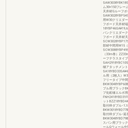
SAW3038YBK1
ム30×150フレーム
天井材Gルーフボ
SAW3028YBP5
用W30クリエダークS
フボード天井材端
18YBP46SA¥1
パンクリエダークSA5
フボード天井材天
SCW3028YBP1
部材中間用W15
SCW3088YBP4
（33m巻）ZZ33m
ーフテラスタイプ
SAH2918YBC1
樋アタッチメント
SA18YBD33SA
ル用（2枚入）W30D
フリータイプ中間
BKW3048YBP6
ブル用ブラックBK58
プ化粧樋エルボ用
FNH2418YBD3
ットBZZ18YBD4
取付枠ダブル･1
BKW3018YBD7
取付枠ダブル･延
BKW3048YBD7
スパン用ブラックBK5
ールGウォール中