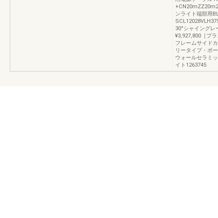
+CN20mZZ20m2
ンライト端部用BL
SCL12028VLH3
30°シャイングレーSC
¥3,927,800
フレームサイドカバ
リータイプ・ボー
ウォールセラミッ
イト1263745