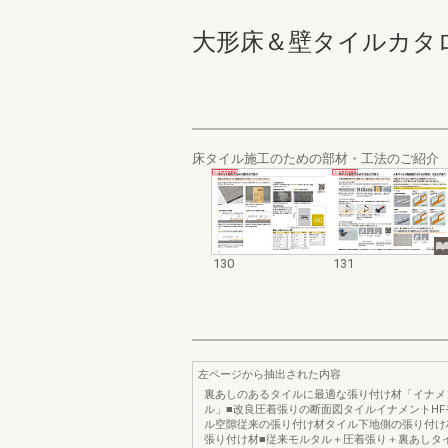
大形床＆壁タイルカタログ 13
床タイル施工のための部材・工法のご紹介
130
131
左ページから抽出された内容
裏あしのあるタイルに最適な張り付け材「イナメ
ル」■改良圧着張りの断面図タイルイナメントHF
ル空隙従来の張り付け材タイル下地側の張り付け
張り付け材■従来モルタル＋圧着張り＋裏あしタ