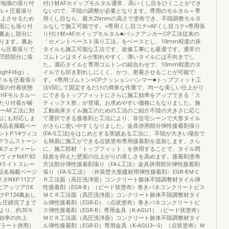
下地側の張り付
付け材AFホイップモルタル通常、高いくし目をひくことができ
ル＋圧着張り
ないので、不陸の調整が必要となります。専用のモルタル＋専
向上させるため
用くし目なら、最大25mmの高さで塗布でき、不陸調整モルタ
面にも張り付
ルなしで施工可能です。<専用くし目コテ>AFくし目コテ<専用張
裏あし部分に
り付け材>AFホイップモルタル■バックアンカーCP工法従来の
ります。裏あ
「セメントペースト張り工法」をベースとし、10mm程度の床
なら圧着張りで
タイルも施工可能な工法です。改修工事にも最適です。通常の
凹部部分に張
ゴムトンはタイルが割れやすく、薄いタイルには不向きでし
た。適応タイルと専用ゴムトンの組合わせで、10mm程度のタ
Fillig）。
イルでも叩き割れしにくく、かつ、密着させることが可能で
イルを圧着張り
す。<専用ゴムトン>CPクッションハンマー■トップフィット工
面の付着状態
法V回して固定するだけの簡単な作業で、均一な美しい仕上がり
HFモルタル一
にできるトップフィットにさらに施工効率をアップできる「ス
たり付着が確
ティックＸ形」が登場。お求めやすい価格にもなりました。施
ーAF工法に対
工動画床タイル施工のための工法のご紹介不陸の大きさに応じ
法にも対応しま
て選択できる接着剤と工法により、非住宅シーンで大形タイル
商品名掲載ペー
がさらに使いやすくなりました。金具併用部分弾性接着剤張り
トP.14ヴィコ
(FA‐S工法)をはじめとする実績ある工法に、不陸が大きい場合で
8グラムストーン
も簡易に施工ができる点状塗布専用接着剤を追加します。さら
.76フェディーレ
に、施工部材「トップフィット」を併用することで、タイル間
ィナNXP.82
段差を抑えた壁面の仕上がりの美しさを高めます。接着剤塗布
90ライトスレー
方法部分弾性接着剤張り（FA‐L工法）金具併用部分弾性接着剤
4商品名掲載ページ
張り（FA‐S工法）〈外装壁大形建材用弾性接着剤〉EGR‐BＭＣ
NXP.112プ
Ｒ工法面（高圧洗浄面）コンクリート躯体不陸調整材タイル弾
0ピアッツアOX
性接着剤（EGR‐B）（ビード状塗布）巻きバネコンクリートビス
P.124裏あし
ＭＣＲ工法面（高圧洗浄面）コンクリート躯体不陸調整材タイ
から圧締完了まで
ル弾性接着剤（EGR‐D）（点状塗布）巻きバネコンクリートビ
より、約35％
ス弾性接着剤（EGR‐B）専用金具（K‐AGU1）（ビード状塗布）
効率の向上
ＭＣＲ工法面（高圧洗浄面）コンクリート躯体不陸調整材タイ
ブラート併用）
ル弾性接着剤（EGR‐D）専用金具（K‐AGU3∼5）（点状塗布）Ｍ