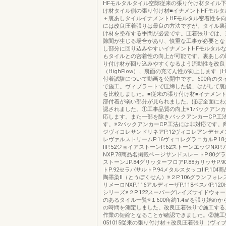
HFモルタルタイル空隙従来の張り付け材タイル
け材タイル側の張り付け材■イナメントHFモルタ
＋裏あしタイルイナメントHFモルタル密着性を
には改良圧着張りは最良の方法ですが、タイル裏
け材を塗布する手間が必要です。圧着張りでは、
隙間が生じる場合があり、慎重な工事が必要とな
し部分に回り込みやすいイナメントHFモルタル
もタイルとの密着性の向上が可能です。裏あしの
り付け材が回り込みやすくなるよう流動性を改良
（HighFlow）、裏面の充てん性が向上します（High
付着試験について動画を公開中です。600角のタ
で施工。ヴィブラートで圧締した後、はがして裏
を比較しました。■従来の張り付け材■イナメント
部付着が弱い部分が見られました。ほぼ全面にわ
認されました。①工事品質の向上※1バックアンカ
応します。また一部を除きバックアンカーCP工
す。※2バックアンカーCP工法には非対応です。
ジヴィコレサンドリネアP.12ヴィコレアンデセメン
レヴァルストリームP.16ヴィコレグラニカルP.1
ⅡP.52ジョイアストーンP.62ストーンエッジNXP
NXP.78商品名掲載ページサンドスレートP.80グラヴ
ストーンJP.84グリッターフロアP.88カリッサP.
トP.92セラバサルトP.94メタルスタッコⅡP.10
陶墨染Ⅱ（とうぼくせん）※２P.106グランフォレスタ
リメーロNXP.116アルディーザP.118ベスパP.12
シリーズ※２P.122スーパーグレイズサイドウォーク
のあるタイル一覧※１600角約1.4㎡を張り始め
の時間を測定しました。改良圧着張りで施工する
作業の短縮となることが確認できました。②施工
051015従来の張り付け材＋改良圧着張り（ヴィ