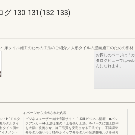
0-131(132-133)
床タイル施工のための工法のご紹介／大形タイルの壁面施工のための部材
お探しのページは「カ
タログビューではwe
んになれます。
右ページから抽出された内容
ントHFモルタ
ビジネスユーザー向け情報サイト「LIXILビジネス情報」■バッ
モルタルタイ
クアンカーAF工法従来の「圧着張り工法」をベースに施工効率
材タイル側の
を大幅に改善させ、施工品質を安定させる工法です。不陸調整
イイナメント
モルタル張り付け材AFホイップモルタル不陸調整モルタル張り