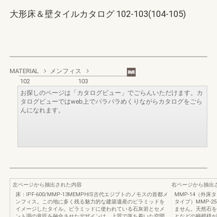
大形床＆壁タイルカタログ 102-103(104-105)
MATERIAL
メンフィス
102
103
お探しのページは「カタログビュー」でごらんいただけます。カ
タログビューではweb上でパラパラめくりながらカタログをごら
んになれます。
左ページから抽出された内容
右ページから抽出
床：IPF-600/MMP-13MEMPHIS古代エジプトのノモスの首都メ
MMP‐14（外床
ンフィス。この地に多く残る魅力的な建築遺産のピラミッドを
タイプ）MMP‐
イメージしたタイル。ピラミッドに使われている石灰岩とセメ
ません。天然石を
ント調の意匠を融合させたデザインは、上質で落ち着いた空間
となどの柄模様が見