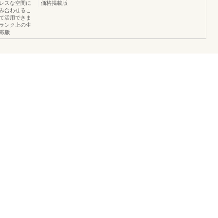
レスな空間に
価格掲載版
み合わせるこ
て活用できま
ランク上の生
載版