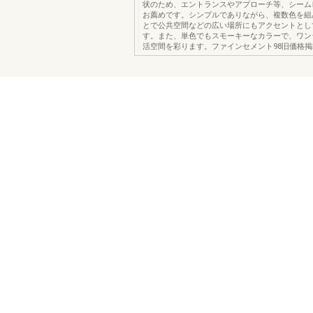
状のため、エントランスやアプローチ等、シーム
お薦めです。シンプルでありながら、複数色を組
とで公共空間などの広い場所にもアクセントとし
す。また、単色でもスモーキーなカラーで、ワン
活空間を彩ります。ファインセメント98旧価格掲