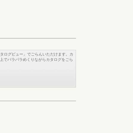
タログビュー」でごらんいただけます。カ
b上でパラパラめくりながらカタログをごら