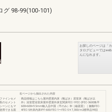
8-99(100-101)
お探しのページは「カ
タログビューではwe
んになれます。
右ページから抽出された内容
ENTファインセメ
商品情報はこちら屋内壁屋内床（靴ばき）居室床（靴ばき以
長のセメント
外）浴室壁浴室床屋外壁屋外床玄関床FEC‐1FEC‐2FEC‐3600角平
シーンにもマ
600×600×9.5mm輸入品中国（平のみ）​BⅠ［磁器質］｜施釉FEC‐
使用できる面
4FEC‐5外床内床IPF‐600/FEC‐1〜FEC‐5￥7,300/m2標準品99旧