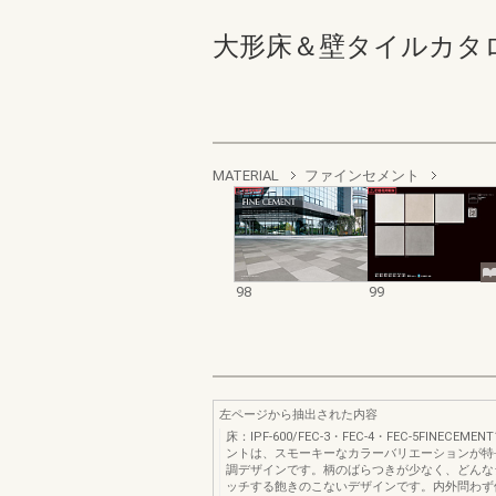
大形床＆壁タイルカタログ 9
MATERIAL
ファインセメント
98
99
左ページから抽出された内容
床：IPF‐600/FEC‐3・FEC‐4・FEC‐5FINECEM
ントは、スモーキーなカラーバリエーションが特
調デザインです。柄のばらつきが少なく、どんな
ッチする飽きのこないデザインです。内外問わず