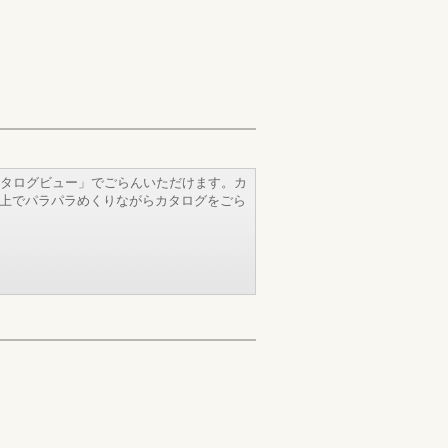
タログビュー」でごらんいただけます。カ
b上でパラパラめくりながらカタログをごら