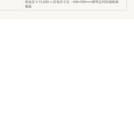
格改定￥15,600/㎡目地共寸法：600×300mm標準品93旧価格掲
載版