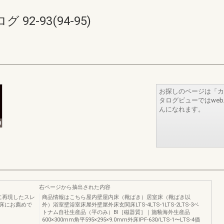
2-93(94-95)
お探しのページは「カ
タログビューではwe
んになれます。
右ページから抽出された内容
上質に再現したスレ
商品情報はこちら屋内壁屋内床（靴ばき）居室床（靴ばき以
床にお薦めで
外）浴室壁浴室床屋外壁屋外床玄関床LTS‐4LTS‐1LTS‐2LTS‐3ベ
トナム自社生産品（平のみ）​BⅠ［磁器質］｜施釉海外生産品
600×300mm角平595×295×9.0mm外床IPF‐630/LTS‐1〜LTS‐4価