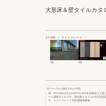
大形床＆壁タイルカタログ 9
STONE
ライトスレート
92
93
左ページから抽出された内容
床：IPF‐630/LTS‐2 LIGHTSLATE有色素地で
ート調床タイルです。現代風スタイルの住宅玄関
す。ライトスレート92旧価格掲載版