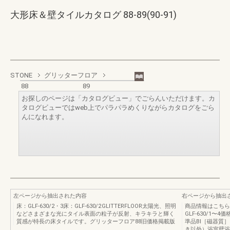
大形床＆壁タイルカタログ 88-89(90-91)
STONE
グリッターフロア
88
89
お探しのページは「カタログビュー」でごらんいただけます。カ
タログビューではweb上でパラパラめくりながらカタログをごら
んになれます。
左ページから抽出された内容
右ページから抽出
床：GLF‐630/2・3床：GLF‐630/2 GLITTERFLOOR太陽光、照明
商品情報はこちら21
などさまざまな光にタイル表面の粒子が反射、キラキラと輝く
GLF‐630/1〜4
質感が特長の床タイルです。グリッターフロア88旧価格掲載版
準品​BⅠ［磁器
き以外）浴室壁浴