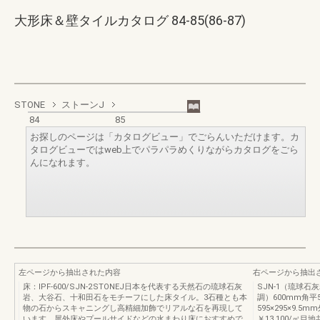
大形床＆壁タイルカタログ 84-85(86-87)
STONE
ストーンJ
84
85
お探しのページは「カタログビュー」でごらんいただけます。カ
タログビューではweb上でパラパラめくりながらカタログをごら
んになれます。
左ページから抽出された内容
右ページから抽出
床：IPF‐600/SJN‐2 STONEJ日本を代表する天然石の琉球石灰
SJN‐1（琉球石
岩、大谷石、十和田石をモチーフにした床タイル。3石種とも本
調）600mm角平59
物の石からスキャニングし高精細加飾でリアルな石を再現して
595×295×9.5m
います。屋外床やプールサイドなどの水まわり床におすすめで
￥13,100/㎡目地