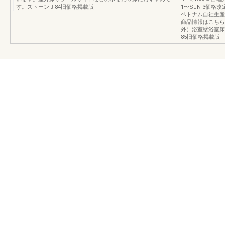
す。ストーンＪ84旧価格掲載版
1〜SJN‐3価格改
ベトナム自社生産
商品情報はこちら
外）浴室壁浴室床
85旧価格掲載版