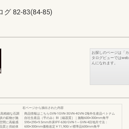
2-83(84-85)
お探しのページは「カ
タログビューではwe
んになれます。
右ページから抽出された内容
NANX高精細な石調
商品情報はこちらGVN‐1​GVN‐3GVN‐4GVN‐2海外生産品ベトナム
状の鉱物が施
自社生産品（平のみ）​BⅠ［磁器質］｜施釉600×300mm角平
空間に高級感
595×295×9.5mm外床IPF‐630/GVN‐1～GVN‐4目地共寸法：
品質と供給体
600×300mm価格改定￥11,900/㎡標準品600mm角平