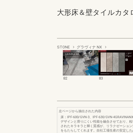
大形床＆壁タイルカタログ 8
STONE
グラヴィナ NX
82
83
左ページから抽出された内容
床：IPF‐600/GVN‐3、IPF‐630/GVN‐4GRAVI
デザインと滑りにくい性能を融合させており、粒
されたキラキラと輝く質感が、リラクゼーション
をもたらしてくれます。自社工場生産の安定した