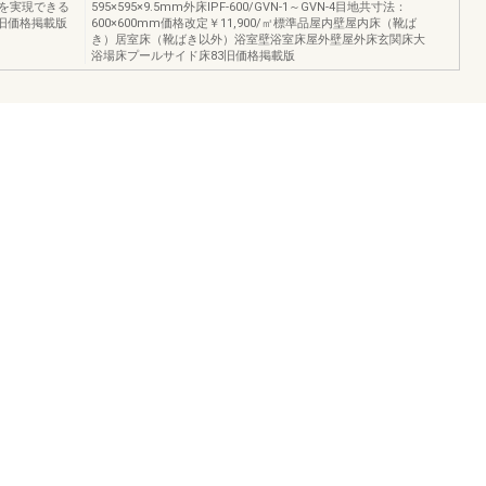
を実現できる
595×595×9.5mm外床IPF‐600/GVN‐1～GVN‐4目地共寸法：
2旧価格掲載版
600×600mm価格改定￥11,900/㎡標準品屋内壁屋内床（靴ば
き）居室床（靴ばき以外）浴室壁浴室床屋外壁屋外床玄関床大
浴場床プールサイド床83旧価格掲載版