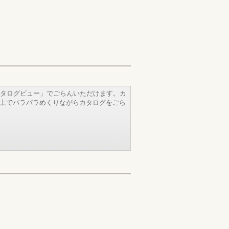
タログビュー」でごらんいただけます。カ
b上でパラパラめくりながらカタログをごら