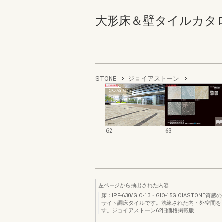
大形床＆壁タイルカタログ 6
STONE
ジョイアストーン
62
63
左ページから抽出された内容
床：IPF‐630/GIO‐13・GIO‐15GIOIASTONE
サイト調床タイルです。洗練された内・外空間を
す。ジョイアストーン62旧価格掲載版