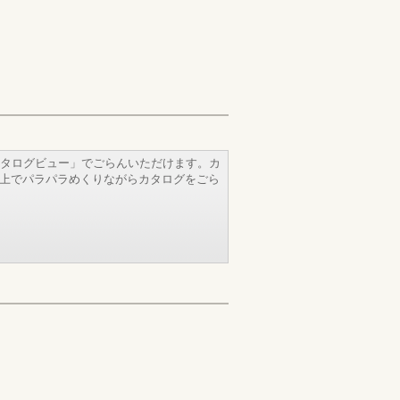
タログビュー」でごらんいただけます。カ
b上でパラパラめくりながらカタログをごら