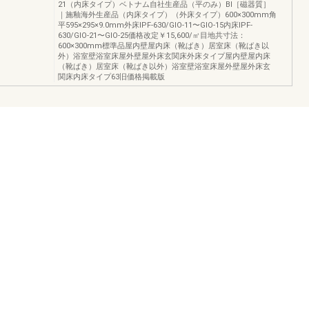
21（内床タイプ）​ベトナム自社生産品（平のみ）​BⅠ［磁器質］
｜施釉海外生産品（内床タイプ）（外床タイプ）600×300mm角
平595×295×9.0mm外床IPF‐630/GIO‐11〜GIO‐15内床IPF‐
630/GIO‐21〜GIO‐25価格改定￥15,600/㎡目地共寸法：
600×300mm標準品屋内壁屋内床（靴ばき）居室床（靴ばき以
外）浴室壁浴室床屋外壁屋外床玄関床外床タイプ屋内壁屋内床
（靴ばき）居室床（靴ばき以外）浴室壁浴室床屋外壁屋外床玄
関床内床タイプ63旧価格掲載版