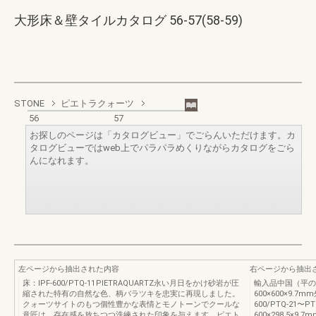
大形床＆壁タイルカタログ 56-57(58-59)
STONE
ピエトラクォーツ
56
57
お探しのページは「カタログビュー」でごらんいただけます。カ
タログビューではweb上でパラパラめくりながらカタログをごら
んになれます。
左ページから抽出された内容
右ページから抽出
床：IPF‐600/PTQ‐11 PIETRAQUARTZ永い月日をかけ砂岩が圧
輸入品中国（平のみ
縮された特有の自然な色、柄バラツキを忠実に再現しました。
600×600×9.7mm
クォーツサイトのもつ個性豊かな表情とモノトーンでクールな
600/PTQ‐21〜P
意匠は、存在感を放ちつつ洗練された印象を与えます。ピエト
600×298.5×9.7