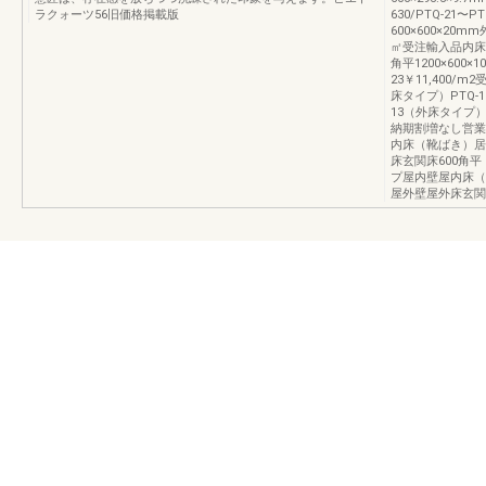
ラクォーツ56旧価格掲載版
630/PTQ‐21〜
600×600×20mm外
㎡受注輸入品内床タ
角平1200×600×1
23￥11,400/
床タイプ）PTQ‐
13（外床タイプ
納期割増なし営業
内床（靴ばき）居
床玄関床600角平
プ屋内壁屋内床（
屋外壁屋外床玄関