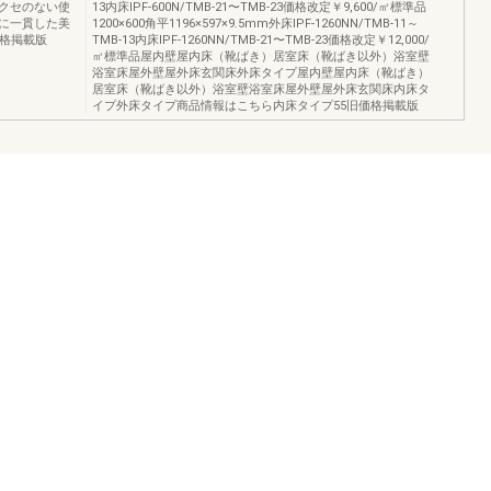
クセのない使
13内床IPF‐600N/TMB‐21〜TMB‐23価格改定￥9,600/㎡標準品
に一貫した美
1200×600角平1196×597×9.5mm外床IPF‐1260NN/TMB‐11～
価格掲載版
TMB‐13内床IPF‐1260NN/TMB‐21〜TMB‐23価格改定￥12,000/
㎡標準品屋内壁屋内床（靴ばき）居室床（靴ばき以外）浴室壁
浴室床屋外壁屋外床玄関床外床タイプ屋内壁屋内床（靴ばき）
居室床（靴ばき以外）浴室壁浴室床屋外壁屋外床玄関床内床タ
イプ外床タイプ商品情報はこちら内床タイプ55旧価格掲載版