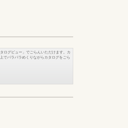
タログビュー」でごらんいただけます。カ
b上でパラパラめくりながらカタログをごら