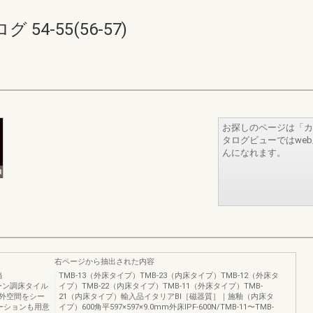
4-55(56-57)
お探しのページは「カ
タログビューではwe
んになれます。
右ページから抽出された内容
当
TMB‐13（外床タイプ）TMB‐23（内床タイプ）TMB‐12（外床タ
トーン調床タイル
イプ）TMB‐22（内床タイプ）TMB‐11（外床タイプ）TMB‐
外空間をシー
21（内床タイプ）輸入品イタリア​BⅠ［磁器質］｜施釉（内床タ
ーションも用意
イプ）600角平597×597×9.0mm外床IPF‐600N/TMB‐11〜TMB‐