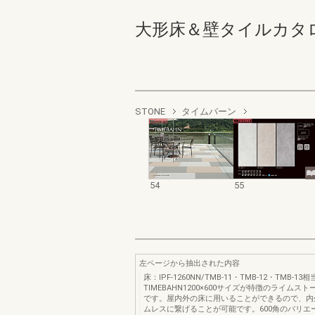
大形床＆壁タイルカタログ 5
STONE
タイムバーン
54
55
左ページから抽出された内容
床：IPF‐1260NN/TMB‐11・TMB‐12・TMB‐13相
TIMEBAHN1200×600サイズが特徴のライムス
です。屋内外の床に用いることができるので、内
ムレスに繋げることが可能です。600角のバリエ