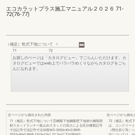
エコカラットプラス施工マニュアル２０２６ 71-
72(76-77)
（補足）乾式下地について
71
72
お探しのページは「カタログビュー」でごらんいただけます。カ
タログビューではweb上でパラパラめくりながらカタログをごら
んになれます。
左ページから抽出された内容
右ページから抽出
71（補足）乾式下地について②鋼製下地鋼製壁下地材の種類部
72（補足）乾式
材スタッドランナー振止めスタッドの高さによる区分種類記号
は、コンクリート
寸法記号寸法記号寸法50形WS-5050×45×0.8WR-
（間仕切り等）へ
5052×40×0.8WB-1919×10×1.22.7m以下65形WS-
法については、せ