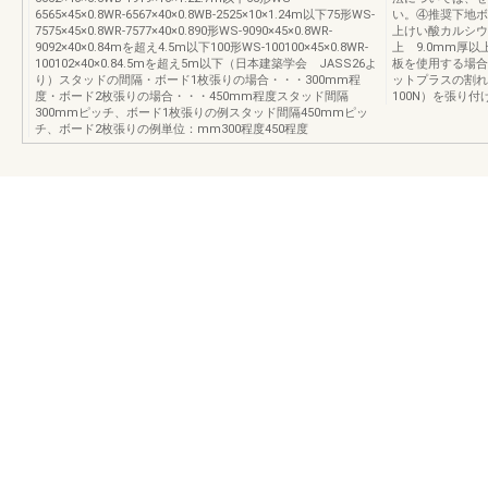
6565×45×0.8WR-6567×40×0.8WB-2525×10×1.24m以下75形WS-
い。④推奨下地ボ
7575×45×0.8WR-7577×40×0.890形WS-9090×45×0.8WR-
上けい酸カルシウム
9092×40×0.84mを超え4.5m以下100形WS-100100×45×0.8WR-
上 9.0mm厚
100102×40×0.84.5mを超え5m以下（日本建築学会 JASS26よ
板を使用する場合
り）スタッドの間隔・ボード1枚張りの場合・・・300mm程
ットプラスの割れ
度・ボード2枚張りの場合・・・450mm程度スタッド間隔
100N）を張り付
300mmピッチ、ボード1枚張りの例スタッド間隔450mmピッ
チ、ボード2枚張りの例単位：mm300程度450程度