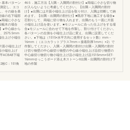
ット基本パターン
46５．施工方法【入隅－入隅間の割付け】●両端に小さな切り物
を測定し、エコ
が入らないように考慮してください。【出隅－入隅間の割付
し、その線を基
け】●出隅には片面小端仕上げ品を取り付け、入隅は切断して納
付線の右下端部
めます。【出隅－出隅間の割付け】■既存下地に施工する場合●
●両端に小さな
芯割りして、両端に切り物を入れます。出隅のもう一面に片面
販幅木の場合
小端仕上げ品を使います。■モジュールに合った仕上げをする場
】●中心線から
合●モジュールに合わせて下地を作製し、割り付けてください。
2575.5mm
各パターンの左側を小端仕上げ品に変え、出隅に設置してくだ
小端仕上げ小端仕
さい。●下地は（1515×水平方向に使用するセット数）mm－
16mm（（エコカラットプラス7mm＋接着剤厚1mm）×2）で
303角片面小端仕上げ
作製してください。入隅－入隅間の割付け出隅－入隅間の割付
片面小端仕上げ
け切り物壁の中心線切り物壁の中心線小端仕上げ品切り物壁の
平ACBAB下端
中心線切り物切り物小端仕上げ品小端仕上げ品1515mm×SET-
線
16mmせっこうボード添え木ストーンⅡ出隅－出隅間の割付け下
平2枚C：151角
地の作製