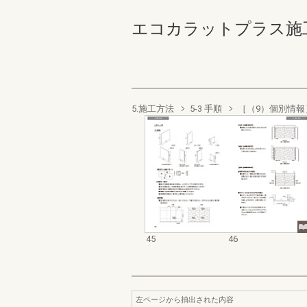
エコカラットプラス施工マニ
5.施工方法
5-3 手順
［（9）個別情報］
45
46
左ページから抽出された内容