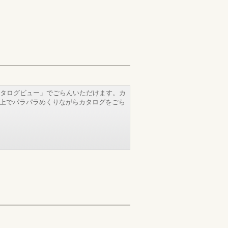
タログビュー」でごらんいただけます。カ
b上でパラパラめくりながらカタログをごら