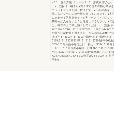
45５．施工方法j.ストーンⅡ（1）形状異形状セ
（2）割付け・納まり●施工する壁面の幅と高さ
カラットプラスを割り付けます。●中心の墨を出
準に各パターンの割付線を出していきます。●割
に合わせて異形状セットを割り付けてください。
切り物が入らないように考慮してください。●市
は、幅木の上に乗せ施工してください。【割付例
左に757.5mm、右に1212mm、下端から606mm、
の高さに割付線を引きます。73033033033037
上げ7151.53037151.5303小端仕上げ小端仕上げ
7151.5151.5303151.57151.5151.57303角平
303×151角片面小端仕上げ（長辺）303×151角
（短辺）151角片面小端仕上げ303×151角平151角
の墨2575.5中心線1212606割付線ACB757.5中心
ACBACBACBACBA：303角平2枚B：303×151角
平1枚