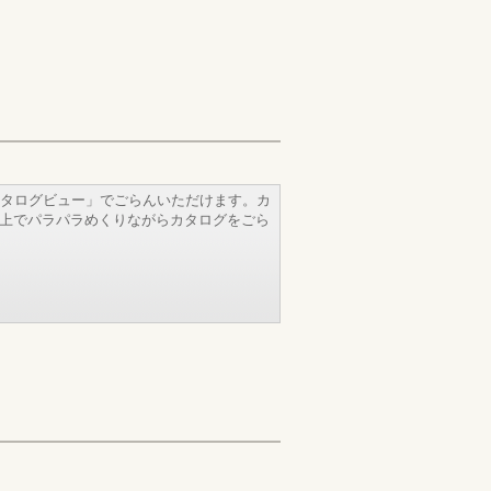
タログビュー」でごらんいただけます。カ
b上でパラパラめくりながらカタログをごら