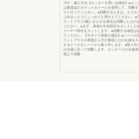
19５．施工方法【カッターを用いる場合】●カッ
は推奨品のカラットホイールを使用して、切断す
りと行ってください。●切断するときは、エコカ
ぶれないようにしっかりと押さえてください。●
ラットプラス2枚にまたがる場合は切断したもの
ください。●まず、表側の中央部分をカットした
コーナー部分をカットします。●切断する場合は
てください。【モザイク形状の場合】●シートの
ラットプラスの表面から穴の形状にけがき線を入
するピースをシートから取り外します。●取り外
がき線に沿って切断します。カッターけがき線表
側より切断