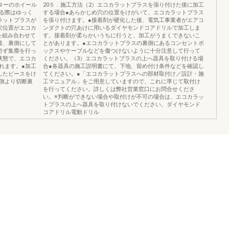
ターのホイール
20５．施工方法（2）エコカラットプラスを張り付けた後に加工
る際はゆっく
する場合●あらかじめ穴の位置をけがいて、エコカラットプラス
ラットプラスが
を張り付けます。●接着剤が硬化した後、電気工事業者がエアコ
穴位置がエコカ
ンダクトの穴あけに用いるダイヤモンドコアドリルで加工しま
を組み合わせて
す。接着剤が柔らかいうちに行うと、加工がうまくできないこ
後、裏側にして
とがあります。●エコカラットプラスの裏側にあるコンセントボ
必ず集塵を行っ
ックスやケーブルなどを傷つけないように十分注意して行って
状態で、エコカ
ください。（3）エコカラットプラスの上へ器具を取り付ける場
れます。●加工
合●各器具の施工説明書にて、下地、留め付け条件などを確認し
したピースをけ
てください。●「エコカラットプラスへの部材取付け／設計・施
側より切断裏
工マニュアル」をご用意していますので、これに準じて取付け
を行ってください。詳しくは弊社営業窓口にお問合せくださ
い。※判断ができない場合や取付けが不可の場合は、エコカラッ
トプラスの上へ器具を取り付けないでください。ダイヤモンド
コアドリル電動ドリル