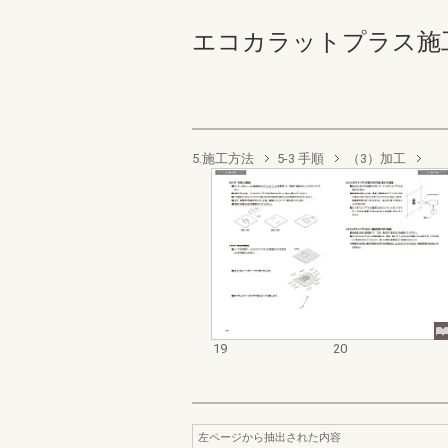
エコカラットプラス施工マニ
5.施工方法
5-3 手順
（3）加工
19
20
左ページから抽出された内容