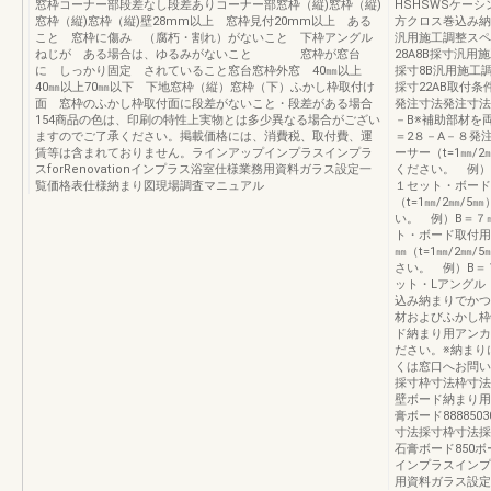
窓枠コーナー部段差なし段差ありコーナー部窓枠（縦)窓枠（縦)
HSHSWSケー
窓枠（縦)窓枠（縦)壁28mm以上 窓枠見付20mm以上 ある
方クロス巻込み納
こと 窓枠に傷み （腐朽・割れ）がないこと 下枠アングル
汎用施工調整スペ
ねじが ある場合は、ゆるみがないこと 窓枠が窓台
28A8B採寸汎
に しっかり固定 されていること窓台窓枠外窓 40㎜以上
採寸8B汎用施工
40㎜以上70㎜以下 下地窓枠（縦）窓枠（下）ふかし枠取付け
採寸22AB取付条
面 窓枠のふかし枠取付面に段差がないこと・段差がある場合
発注寸法発注寸法
154商品の色は、印刷の特性上実物とは多少異なる場合がござい
－B※補助部材を
ますのでご了承ください。掲載価格には、消費税、取付費、運
＝2８－A－８発
賃等は含まれておりません。ラインアップインプラスインプラ
ーサー（t=1㎜/
スforRenovationインプラス浴室仕様業務用資料ガラス設定一
ください。 例
覧価格表仕様納まり図現場調査マニュアル
１セット・ボード
（t=1㎜/2㎜/
い。 例）B＝
ト・ボード取付用ね
㎜（t=1㎜/2㎜
さい。 例）B
ット・Lアングル（
込み納まりでかつ
材およびふかし枠
ド納まり用アンカ
ださい。※納まり
くは窓口へお問い合
採寸枠寸法枠寸法
壁ボード納まり用
膏ボード88885
寸法採寸枠寸法採
石膏ボード850
インプラスインプラ
用資料ガラス設定