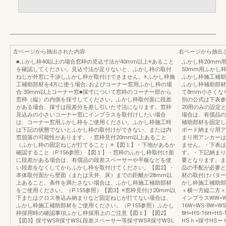
左ページから抽出された内容
右ページから抽出
■ふかし枠40以上の場合窓枠の見込寸法が40mm以上※あること
ふかし枠20mm
を確認してください。見込寸法が足りないと、ふかし枠の取付
50mm用ふかし
ねじが外窓に干渉しふかし枠が取付けできません。※ふかし枠施
ふかし枠施工補助
工補助部材を4方に使う場合､およびコーナー窓用ふかし枠の場
ふかし枠補助部材
合:30mm以上コーナー窓■採寸について窓枠のコーナー部から
て8mm小さくな
窓枠（縦）の内側を採寸してください。ふかし枠取付面に段差
別の公式は下表参
がある場合、採寸は段差分を差し引いた寸法になります。窓枠
20用のみの設定
見込みの小さいコーナー窓にインプラスを取付けしたい場合
場合は、有償品の
は、コーナー窓用ふかし枠をご使用ください。ふかし枠施工時
補助部材を固定し
は下記の状態でないとふかし枠の取付けができない、または内
ボード納まり用ア
窓脱落の可能性があります。・窓枠見付20mm以上あること
まり用アンカーは
（ふかし枠の固定ねじが打てること）※【図１】・下地があるか
ません。・下表は
確認すること（P.156参照）【図１】・窓枠のふかし枠取付け面
す。・下記納まり
に段差がある場合は、有償品の段差スペーサーや平板などを使
要となります。ま
い段差をなくしてからふかし枠を取付けてください。【図2】・
品の手配が必要と
本体取付面から壁面（または天井、床）までの距離が28mm以
材の取付けパター
上あること。条件を満たさない場合は、ふかし枠施工補助部材
かし枠施工補助部
をご使用ください。（P.155参照）【図3】※窓枠見付け20mm以
＋横一方縦二方＋
下またはクロス巻込み納まりなど固定ねじが打てない場合は、
インプラスWW=WS-
ふかし枠施工補助部材をご使用ください。（P.155参照）ふかし
16W=WS-8W=WS
枠採用時の確認事項ふかし枠採用上のご注意【図１】【図2】
8H=HS-16H=
【図3】採寸WSR採寸WSL段差スペーサー等採寸WSR採寸WSL
HSｈ=採寸HS