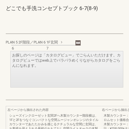
どこでも手洗コンセプトブック 6-7(8-9)
PLAN 5 2F階段／PLAN 6 1F玄関
6
7
お探しのページは「カタログビュー」でごらんいただけます。カ
タログビューではweb上でパラパラめくりながらカタログをごら
んになれます。
左ページから抽出された内容
右ページから抽出
シューズインクローゼット玄関2Fへ木製カウンター階段横は、
木製カウンター：
1Fと2Fをつなぐコンパクトな空間ムージャンオレンジのタイル
ロムセット価格合計
カウンターであたたかみを感じるナチュラルな空間に玄関は、
木製カウンター：
お客様を迎え入れる最初のおもてなし空間ライトオークの木製
計：¥258,00