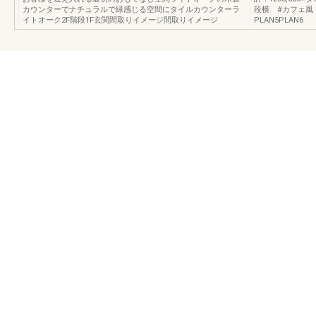
カウンターでナチュラルで緑感じる空間にタイルカウンターラ
段横 #カフェ風
イトオーク2F階段1F玄関間取りイメージ間取りイメージ
PLAN5PLAN6