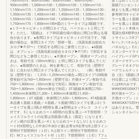
750mm075：800mm080：850mm085：900mm090：
あてはめてくださ
950mm095：1,000mm100：1,050mm105：1,100mm110：
面鏡7コンセント
1,150mm115：1,200mm120：1,250mm125：1,300mm130：
納まりを選ぶ9右
1,350mm135：1,400mm140：1,450mm145：1,500mm150：
参考例10キャビ
1,550mm155：1,600mm160：1,650mm165：1,700mm170：
ラーを選ぶ１面鏡
1,750mm175：1,800mm180※図のミラータイプは3面鏡です。
ラーを選ぶ１面鏡
●ミラーキャビネットの間口タイプは、ベースセットと同じで
ャビネット本体カ
す。ただし、1面鏡は、ドア枠回避仕様の場合に間口が異なる場
電源仕様X標準仕
合があります。●各間口タイプはキャビネットの寸法です。1面
トサイレンスKブ
鏡の場合は、各間口タイプの「部材一覧」（洗面化粧台総合カ
Xバックパネルな
タログ▶P.37〜）で対応する間口をご参照ください。●6面鏡
パネルなし）Eエ
は、オプション（洗面化粧台総合カタログ▶P.131）で対応する
スタンダードライ
間口などをご参照ください。●片側オープン、両側オープンのと
ハイグレードGP
きは、有効寸法（50mm単位）と同じ間口タイプを選んでくだ
ドダークサテンベー
さい。●両側壁のときは、例を参考にして、有効寸法（壁間寸
グレードネオグロ
法）に合わせた間口タイプを選んでください。 （例）有効寸
ークウォルナット
法（壁間寸法）：1,210～1,259mmの場合→間口タイプ120両側
合（注）1面鏡に
壁有効寸法760〜1,850mm（壁間寸法）片側オープン有効寸法
付位置により間口
750〜1,800mm（50mm単位で対応）両側オープン有効寸法
たはKKのみです。W
750〜1,800mm（50mm単位で対応）3T3面鏡本体間口750～
WWKEWEGEKKT
1,450mm本体間口1,200～1,400mm本体間口1,450～
枠片側オープン（ド
1,800mm（ 6T 6面鏡：本体間口1,650～1,800mm）4T4面鏡基
片側オープン（ト
本品番１面鏡３面鏡／４面鏡／５面鏡1間口タイプを選ぶ2ミラ
WKWGKKTSE
ータイプを選ぶ3高さ4照明を選ぶ●照明はタッチレス スイッチ
はありません。雪
付です。5くもり止めコート6照明の位置を選ぶ—※下部照明・フ
ションタイルバッ
ェイスフルライトの位置は洗面器の真上（固定）になります。
メイン鏡の位置を選ぶ—Xくもり止めコートなしUくもり止めコ
ート付X照明なしC中央C中央D２連L左寄せR右寄せB上部ライン
照明付下部照明付（１灯）H上部ライン照明付下部照明付（２
灯）Mフェイスフルライト付（１灯）下部照明付（１灯）Tフェ