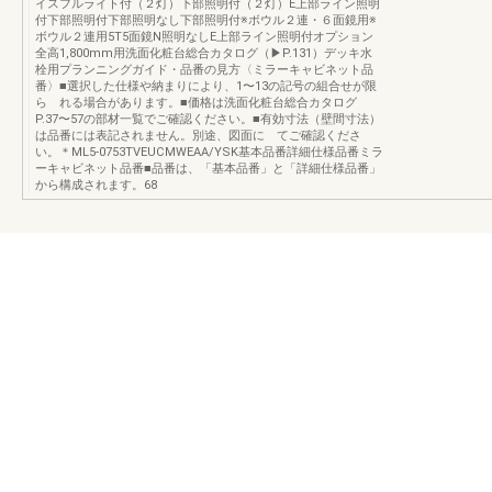
イスフルライト付（２灯）下部照明付（２灯）E上部ライン照明
付下部照明付下部照明なし下部照明付※ボウル２連・６面鏡用※
ボウル２連用5T5面鏡N照明なしE上部ライン照明付オプション
全高1,800mm用洗面化粧台総合カタログ（▶︎P.131）デッキ水
栓用プランニングガイド・品番の見方〈ミラーキャビネット品
番〉■選択した仕様や納まりにより、1〜13の記号の組合せが限
ら れる場合があります。■価格は洗面化粧台総合カタログ
P.37〜57の部材一覧でご確認ください。■有効寸法（壁間寸法）
は品番には表記されません。別途、図面に てご確認くださ
い。＊ML5-0753TVEUCMWEAA/YSK基本品番詳細仕様品番ミラ
ーキャビネット品番■品番は、「基本品番」と「詳細仕様品番」
から構成されます。68