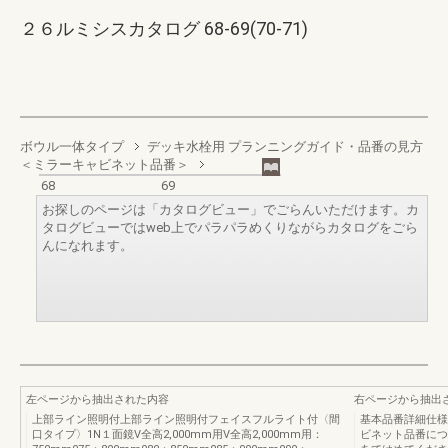
２６ルミシスカタログ 68-69(70-71)
ボウル一体タイプ
デッキ水栓用 プランニングガイド・品番の見方
＜ミラーキャビネット品番＞
68
69
お探しのページは「カタログビュー」でごらんいただけます。カ
タログビューではweb上でパラパラめくりながらカタログをごら
んになれます。
左ページから抽出された内容
右ページから抽出
上部ライン照明付上部ライン照明付フェイスフルライト付〈間
基本品番詳細仕様品番
口タイプ〉1N１面鏡V全高2,000mm用V全高2,000mm用：
ビネット品番につ