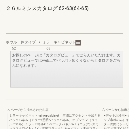
２６ルミシスカタログ 62-63(64-65)
ボウル一体タイプ
ミラーキャビネット
62
63
お探しのページは「カタログビュー」でごらんいただけます。カ
タログビューではweb上でパラパラめくりながらカタログをごら
んになれます。
左ページから抽出された内容
右ページから抽出
ミラーキャビネットmirrorcabinet 空間にアクセントを加える
■デッキ水栓用■
バックパネル［ミラー/照明/バックパネル］オプション（タイ
ップ水栓のみ）キ
ルパネル）ミラーパネルColorバックパネルWT（ニュアンスミ
ターの間にシーリ
ックスホワイト）BK（雪華ブラック）キャビネット本体ブラッ
せてお選びくださ