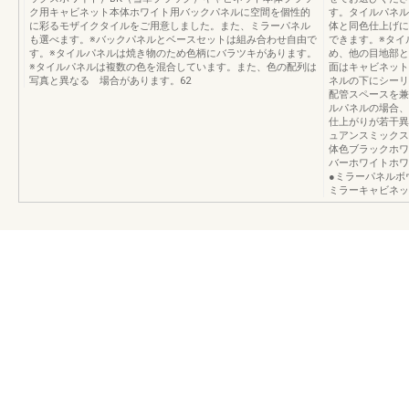
ク用キャビネット本体ホワイト用バックパネルに空間を個性的
す。タイルパネル
に彩るモザイクタイルをご用意しました。また、ミラーパネル
体と同色仕上げに
も選べます。※バックパネルとベースセットは組み合わせ自由で
できます。※タイ
す。※タイルパネルは焼き物のため色柄にバラツキがあります。
め、他の目地部と
※タイルパネルは複数の色を混合しています。また、色の配列は
面はキャビネット
写真と異なる 場合があります。62
ネルの下にシーリ
配管スペースを兼
ルパネルの場合、
仕上がりが若干異
ュアンスミックス
体色ブラックホワ
バーホワイトホワ
●ミラーパネルボ
ミラーキャビネッ