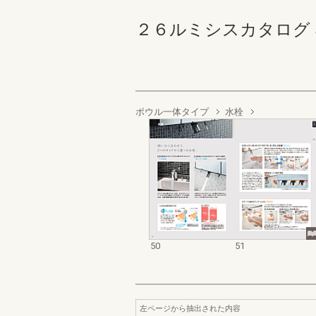
２６ルミシスカタログ 50-5
ボウル一体タイプ
水栓
50
51
左ページから抽出された内容