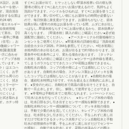
ネ設計。お湯
すぐ※にお湯が出て、ヒヤッとしない即湯水栓寒い日の朝も快
ルギーを使い
適!冬の朝もすぐ※にあたたかいお湯が使えるので、気持ちよく
す。混合混合
洗顔ができます。ハンドルをひねれば、すぐ※にお湯を使うこと
混合する位置は
ができます。寒い日や忙しい朝にもお湯待ちの時間が必要ない
24.4約
ので、毎日快適に身支度ができます。お湯待ちがないと、節水
8年省エネルギー
効果が高い!通常の水栓はお湯を待っている間、ムダに水が出し
る技術情報
っぱなし…即湯水栓ならすぐ※にお湯が使えるから、節水効果が
にて算出。【引
高くなります。［即湯水栓］購入の前にご確認ください●必ず給
ギー基準に準拠
湯配管に接続してください。 ●アースターミナル付接地極付コ
（住宅）」お
ンセントをご使用ください。●即湯水栓の詳細仕様は「洗面化粧
)微細シャワー
台総合カタログ2026」P.344を参照してください。※吐水初期に
栓[最適流量
水栓内部の水が出るため、お湯が出るまで約1秒かかります。設
使い方に合わせ
置条件や吐水条件により、変わる場合があります。［タッチレ
レイアップ水栓
ス水栓］購入の前にご確認ください●センサーは赤外線を透過し
しています。※
てしまうガラスなどでできたコップや花瓶は感知できません。
ト）はエコハ
自動吐水の場合、コップの色や形によっては感知しにくいこと
にくく、お手
があります。自動吐水の場合、ステンレス製およびメッキを施
ボウル周りの
したコップなどは感知しないことがあります。●自動吐水の場
にくく、拭き
合、連続吐水時間は1分です。それを超えると自動的に止水しま
とミラーが一
す。●安全のために、自動吐水で高温の湯を出そうとすると、自
しています。
動で一旦止水します。但し、解除して使用することができま
りにくいよ
す。●停電時は手動吐水でご使用になれます。レバーハンドルに
と拭き取れま
て吐水/止水を行なってください。 ●キレイアップ水栓の場合
す。カチッ特
は、吐水口部を少し引き出すとセンサー感知を解除できます。●
自動吐水時のセンサー感知解除について：デッキ水栓の場合
は、手動で少量の水を流してください。キレイアップ水栓の場
合は、吐水部を少し引き出してください。手をふれずに差し出
すだけで吐水できるタッチレス水栓ナビッシュ自動吐水と手動
吐水の切替操作が不要。手をふれずに差し出すだけでセンサー
が感知し、自動で水を吐水します。花瓶の水汲みなどの際は、