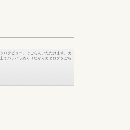
タログビュー」でごらんいただけます。カ
b上でパラパラめくりながらカタログをごら