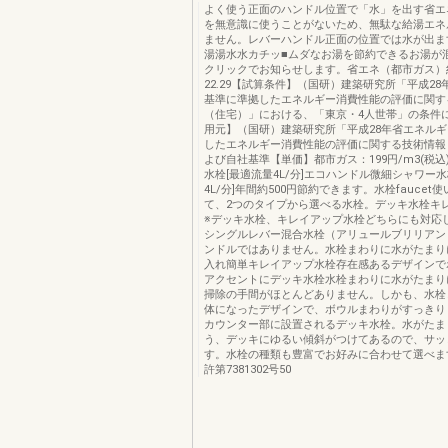
よく使う正面のハンドル位置で「水」を出す省エ
を無意識に使うことがないため、無駄な給湯エネ
ません。レバーハンドル正面の位置では水が出ま
湯湯水水カチッ■ムダなお湯を節約できるお湯が
クリックでお知らせします。省エネ（都市ガス）約
22.29【試算条件】（国研）建築研究所「平成2
基準に準拠したエネルギー消費性能の評価に関す
（住宅）」における、「東京・4人世帯」の条件
用元】（国研）建築研究所「平成28年省エネル
したエネルギー消費性能の評価に関する技術情報
よび自社基準【単価】都市ガス：199円/m3(税込
水栓[最適流量4L/分]エコハンドル微細シャワー水
4L/分]年間約500円節約できます。水栓faucet
て、2つのタイプから選べる水栓。デッキ水栓キ
※デッキ水栓、キレイアップ水栓どちらにも対応
シングルレバー混合水栓（アリュールブリリアン
ンドルではありません。水栓まわりに水がたまり
入れ簡単キレイアップ水栓存在感あるデザインで
アクセントにデッキ水栓水栓まわりに水がたまり
掃除の手間がほとんどありません。しかも、水栓
体になったデザインで、ボウルまわりがすっきり
カウンター部に設置されるデッキ水栓。水がたま
う、デッキにゆるい傾斜がつけてあるので、サッ
す。水栓の種類も豊富でお好みに合わせて選べま
許第7381302号50