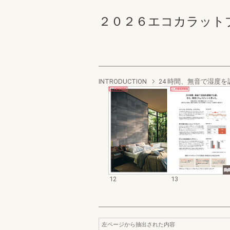
２０２６エコカラットプラス
INTRODUCTION
24 時間、無音で湿度
12
13
左ページから抽出された内容