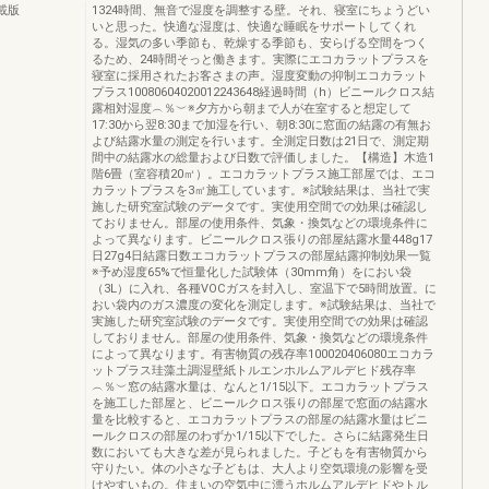
掲載版
1324時間、無音で湿度を調整する壁。それ、寝室にちょうどい
いと思った。快適な湿度は、快適な睡眠をサポートしてくれ
る。湿気の多い季節も、乾燥する季節も、安らげる空間をつく
るため、24時間そっと働きます。実際にエコカラットプラスを
寝室に採用されたお客さまの声。湿度変動の抑制エコカラット
プラス10080604020012243648経過時間（h）ビニールクロス結
露相対湿度︵％︶※夕方から朝まで人が在室すると想定して
17:30から翌8:30まで加湿を行い、朝8:30に窓面の結露の有無お
よび結露水量の測定を行います。全測定日数は21日で、測定期
間中の結露水の総量および日数で評価しました。【構造】木造1
階6畳（室容積20㎥）。エコカラットプラス施工部屋では、エコ
カラットプラスを3㎡施工しています。※試験結果は、当社で実
施した研究室試験のデータです。実使用空間での効果は確認し
ておりません。部屋の使用条件、気象・換気などの環境条件に
よって異なります。ビニールクロス張りの部屋結露水量448g17
日27g4日結露日数エコカラットプラスの部屋結露抑制効果一覧
※予め湿度65%で恒量化した試験体（30mm角）をにおい袋
（3L）に入れ、各種VOCガスを封入し、室温下で5時間放置。に
おい袋内のガス濃度の変化を測定します。※試験結果は、当社で
実施した研究室試験のデータです。実使用空間での効果は確認
しておりません。部屋の使用条件、気象・換気などの環境条件
によって異なります。有害物質の残存率100020406080エコカラ
ットプラス珪藻土調湿壁紙トルエンホルムアルデヒド残存率
︵％︶窓の結露水量は、なんと1/15以下。エコカラットプラス
を施工した部屋と、ビニールクロス張りの部屋で窓面の結露水
量を比較すると、エコカラットプラスの部屋の結露水量はビニ
ールクロスの部屋のわずか1/15以下でした。さらに結露発生日
数においても大きな差が見られました。子どもを有害物質から
守りたい。体の小さな子どもは、大人より空気環境の影響を受
けやすいもの。住まいの空気中に漂うホルムアルデヒドやトル