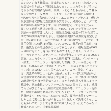
エンなどの有害物質は、高濃度になると、めまい・怠感といっ
た症状を引き起こす可能性もあります。エコカラットプラスは
それらの有害物質を吸着、低減。大切な子どもが安心して暮ら
せる空間づくりをサポートします。人が快適に感じる湿度は
40%から70%と言われています。エコカラットプラスは、優れた
吸放湿特性で部屋の湿度変動を安定させ、結露やカビ、ダニ繁
殖の抑制が期待できます。毎日の睡眠はとっても大切だから、
寝ている時間も快適な時間に。※15℃、60％RHで平衡にさせた
試験体を密閉容器に入れて、恒温恒湿槽の温度を5℃から25℃の
間で24時間周期で変化させ、密閉容器内部の温湿度を測定しま
す。※試験結果は、当社で実施した研究室試験のデータです。実
使用空間での効果は確認しておりません。部屋の使用条件、気
象・換気などの環境条件によって異なります。相対湿度が40％
～70％になることを保証するものではありません。ジメジメ
も、カラカラも、スヤスヤに。※調査委託先：マクロミル2025.9
実施。エコカラットリフォーム採用者711名対象。インターネッ
ト調査。「エコカラットを採用した理由」フリー回答から一部
抜粋。※2025年9月に実施したアンケート結果を抜粋したもので
す。感じ方は個人により差があります。また、換気・住まい
方・気象条件等により効果に差が出ます。※一部の試験結果は、
実使用空間での効果は確認しておりません。30代男性60代男性
20代男性見た目や雰囲気もよく、また別の部屋も実施しようと
検討中。家族全員いいリフォームだったと言っています。結露
でカビがひどくなった寝室の壁紙交換の際、エコカラットを採
用。問題の調湿も結露が気にならなくなった。デザイン的に選
択肢が多く、他の方にも勧めたい商品。寝汗が布団やシーツに
しみこんで変なにおいがすることが。忙しくて洗濯できないこ
とも多いので、少しでも快適に眠りたいと使ったところかなり
軽減されました。旧価格掲載版