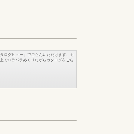
タログビュー」でごらんいただけます。カ
b上でパラパラめくりながらカタログをごら