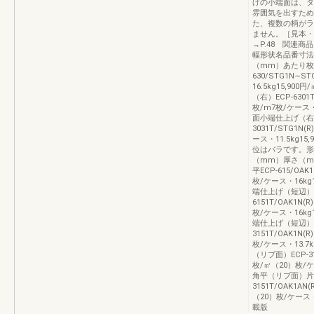
げの小端面は、タ
雰囲気を出すため
た、複数の柄がラ
ません。［見本・カッ
→P.48 関連商
幅形状名品番寸法
（mm）あたり枚数
630/STG1N∼ST
16.5kg15,900
（右）ECP-6301T/
枚/m7枚/ケース・1
面小端仕上げ（右）
3031T/STG1N(R
ース・11.5kg15
位はバラです。形
（mm）厚さ（m
平ECP-615/OAK1
枚/ケース・16kg1
端仕上げ（短辺）E
6151T/OAK1N(R)
枚/ケース・16kg1
端仕上げ（短辺）E
3151T/OAK1N(R)
枚/ケース・13.7kg
（リブ面）ECP-315/
枚/㎡（20）枚/ケー
角平（リブ面）片
3151T/OAK1AN(R
（20）枚/ケース・（
載版