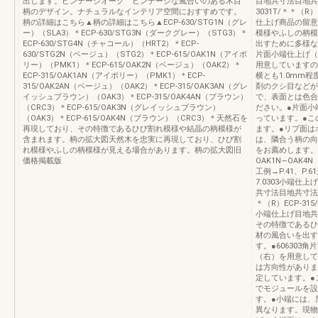
出します。ビンテージオーク ビンテージな風合いのある木目
目地共寸法目地共寸法
柄のデザイン。ナチュラルなインテリア空間におすすめです。
3031T/＊＊（R）6
柄の詳細はこちら▲柄の詳細はこちら▲ECP-630/STG1N（グレ
仕上げ商品の留意
ー）（SLA3）＊ECP-630/STG3N（ダークグレー）（STG3）＊
模様やふしの柄模
ECP-630/STG4N（チャコール）（HRT2）＊ECP-
出すために多様な
630/STG2N（ベージュ）（STG2）＊ECP-615/OAK1N（アイボ
片面小端仕上げ（
リー）（PMK1）＊ECP-615/OAK2N（ベージュ）（OAK2）＊
用意していますの
ECP-315/OAK1AN（アイボリー）（PMK1）＊ECP-
横とも1.0mm
315/OAK2AN（ベージュ）（OAK2）＊ECP-315/OAK3AN（グレ
剤のクシ目などが
イッシュブラウン）（OAK3）＊ECP-315/OAK4AN（ブラウン）
で、表面とは色合
（CRC3）＊ECP-615/OAK3N（グレイッシュブラウン）
ださい。●片面小
（OAK3）＊ECP-615/OAK4N（ブラウン）（CRC3）＊天然石を
っています。●こ
再現しており、その特徴であるひび割れ模様や結晶の柄模様が
ます。●リブ面は
含まれます。柄の拡大図天然木を忠実に再現しており、ひび割
は、隣合う柄の向
れ模様やふしの柄模様が見える場合があります。柄の拡大図旧
をお薦めします。［
価格掲載版
OAK1N∼OAK4
工例→P.41、P.61
7.0303小端仕上げ
共寸法目地共寸法ECP
＊（R）ECP‐315/
小端仕上げ目地共
その特徴であるひ
材の風合いを出す
す。●606303
（右）を用意して
は方向性がありま
定しています。●
でモジュールを設
す。●小端には、
異なります。現物