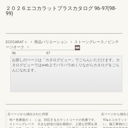
２０２６エコカラットプラスカタログ 96-97(98-
99)
ECOCARAT＋
商品バリエーション
ストーングレース／ビンテ
ージオーク
96
97
お探しのページは「カタログビュー」でごらんいただけます。カ
タログビューではweb上でパラパラめくりながらカタログをごら
んになれます。
左ページから抽出された内容
右ページから抽出
96＊色番後の（ ）は、対応するカラットコークの色番です。
97●エコカラット
ストーングレース 大きな砂岩の流れ模様が、上質な空間を演
い。施工事例のご