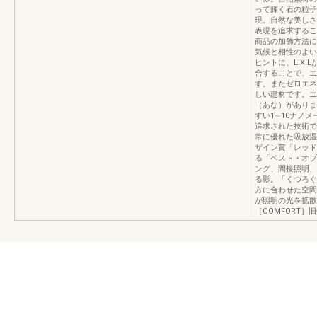
って輝く石の粒子
現。自然な美しさ
表現を追求するこ
商品の加飾方法に
気候と相性のよい
ヒントに、LIX
合することで、エ
す。またゼロエネ
しい建材です。エ
（あな）がありま
すい1∼10ナノ
追求された技術で
常に優れた吸放湿
ザイン賞「レッド
る「ベスト・オブ
ング、間接照明、
る影。「くつろぐ
方に合わせた空間
が照明の光を拡散
［COMFORT］