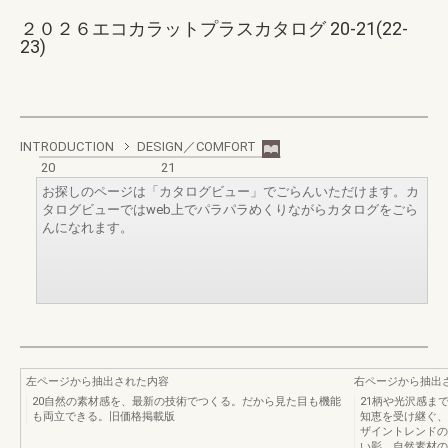
２０２６エコカラットプラスカタログ 20-21(22-
23)
INTRODUCTION
DESIGN／COMFORT
20
21
お探しのページは「カタログビュー」でごらんいただけます。カ
タログビューではweb上でパラパラめくりながらカタログをごら
んになれます。
左ページから抽出された内容
右ページから抽出
20自然の素材感を、最新の技術でつくる。だから見た目も機能
21柄や光沢感ま
も両立できる。旧価格掲載版
知恵を受け継ぐ、
ザイントレンドの
い影。自然素材の