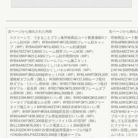
左ページから抽出された内容
右ページから抽出
スクリーンで、できることプラン集呼称商品コード数量価格Gフ
呼称商品コード数
レーム柱H24（WP）8YBA45WP4¥128,000Gフレーム柱キャッ
8YBA89BK2¥
プ（WP）8YBA42WP4¥10,400Gフレーム柱補強材
8YBF29BK1¥
8YBA70ZZ1¥13,800Gフレーム標準フレームW30（WP）
A8YBA48ZZ1¥
8YBA18WP4¥212,400Gフレーム柱中間用H24（WP）
8YBL60BK1¥4
8YBA40WP1¥37,400Gフレームフレーム施工キット
8YBL61BK1¥2
A8YBA48ZZ1¥1,800目かくしパネルW15-H09（WP）
8YBL62BK1¥44
8YBN27WP4¥220,800目かくしパネルW15-H05（WP）
計¥194,500
8YBN26WP2¥62,600縦枠セットH24（WP）8YBL64WP2¥29,200
H23（WQ）8YB
屋根材ダブル用（2枚入）W308YBD08DC4¥157,600ルーフ取付
8YBA69ZZ1¥
枠ダブル・1スパン用W30（BK）8YBD77BK1¥34,500ルーフ取付
8YBF29WQ2¥
枠ダブル・延長用（BK）8YBD79BK3¥75,000中間フレームダブ
A8YBA48ZZ1¥
ル用W30（BK）※8YBP60BK3¥66,300棟木（BK）
8YBL60WQ2¥1
8YBD21BK4¥37,200雨樋4スパン用（BK）8YBD68BK2¥52,600フ
8YBL61WQ2¥5
リータイプ化粧樋エルボ用（WP）8YBD31WP2¥71,200フリー
8YBL62WQ2¥1
タイプ施工キットB8YBD44ZZ1¥1,800天井材W152スパン用
8YBL64WQ2¥29
（WP）8YBP36WP4¥354,000端部見切り部材W30（WP）
H23/W40/オ
8YBD64WP1¥38,300ダブル用追加部材2スパン用（WP）
プローチとガーデ
8YBD61WP2¥37,200美彩ダウンライトDL-G1型30°（BK）
保しても圧迫感や
8VLL23BK4¥76,000トランス電源ユニット35W屋外用
たファサード。サ
8VLR32ZN1¥19,00012V屋外配線用電源ケーブルY端子
H05＋目隠しH0
+CN20m8VLP42ZZ2¥23,200渡り配線ケーブル
ムパネル（スリット