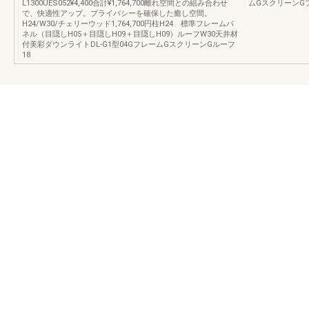
L1300UES052¥4,400合計¥1,764,700離れ空間との組み合わせ
ムGスクリーンGフ
で、快適性アップ。プライバシーを確保した癒し空間。
H24/W30/チェリーウッド1,764,700円柱H24 標準フレームパ
ネル（目隠しH05＋目隠しH09＋目隠しH09）ルーフW30天井材
付美彩ダウンライトDL-G1型04GフレームGスクリーンGルーフ
18