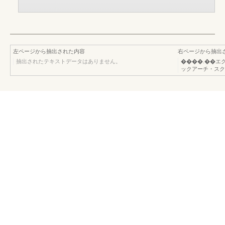
左ページから抽出された内容
右ページから抽出
抽出されたテキストデータはありません。
����.��エ
ックアーチ・スク