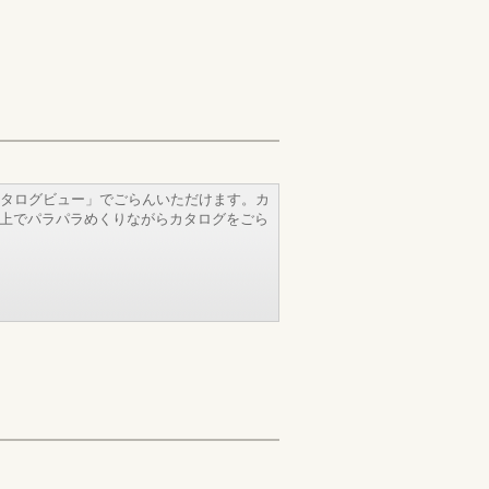
タログビュー」でごらんいただけます。カ
b上でパラパラめくりながらカタログをごら