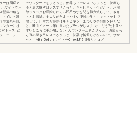
ラーは周辺ア
カウンター上をささっと。便器もフチレスでささっと。便座も
。ホワイトウォ
表と裏の継ぎ目レスでささっと。キャビネット付だから、お掃
や壁床の色を
除ラクラクお掃除しにくい凹凸やすき間を極力減らして、ささ
「トイレっぽ
っとお掃除。ホコリがたまりやすい便器の奥をキャビネットで
掃除道具を隠
隠して、日常のお掃除はキャビネットまわりや手前側を拭くだ
ウンターには
け。断面イメージ床に置いたブラシがじゃま…ホコリがたまりや
給水ホース…凸
すいところに手が届かない…カウンター上をささっと。便座も表
カラーコーデ
と裏の継ぎ目レスでささっと。便器は折返しがないので、ササ
っと！AfterBeforeサイトをCheck!15旧版カタログ