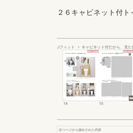
２６キャビネット付トイレカ
Jフィット
キャビネット付だから、見た
14
15
左ページから抽出された内容