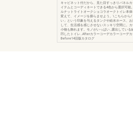
キャビネット付だから、見た目すっきりパネルカ
イテムとコーディネートできる4色から選択可能
ルナットライトオークショコラオークトイレ本体
変えて、イメージを膨らませよう。\こちらから/
い」という印象を与えるタンクや給水ホース、お
して、生活感を感じさせないスッキリ空間に。カ
小物も飾れます。モノがいっぱい…露出している
凹したトイレ…Afterカラーコーデカラーコーデ
Before14旧版カタログ