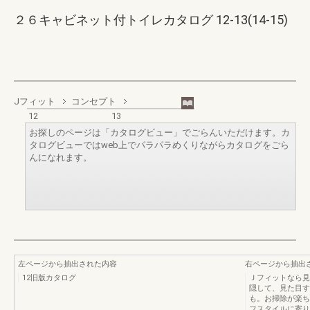
２６キャビネット付トイレカタログ 12-13(14-15)
Jフィット
コンセプト
12
13
お探しのページは「カタログビュー」でごらんいただけます。カ
タログビューではweb上でパラパラめくりながらカタログをごら
んになれます。
左ページから抽出された内容
右ページから抽出
12旧版カタログ
Ｊフィットなら見
隠して、見た目す
も。お掃除が楽ち
フスタイルに寄り