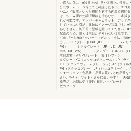
ご購入の前に ■設置上の注意や取扱上の注意な
公式ホームページ等にてご確認ください。エコカ
やニオイ吸着といった機能を有する内装壁機能タ
はこちら▲優れた調湿機能を持ちながら、水拭き
れが可能です。アッパーキャビネット デッドス
してたっぷり収納。収納はイメージ写真です。■
ありません。施工前に壁紙を貼ってください。■
配置のため、隣とは木目がそろわない仕様です。T
406/JZ¥43,600アッパーキャビネット寸法：750〜9
カラー:ハイグレード⊕¥15,000 （YC、
PG） ミドルグレード（JP、JZ、JR）
⊖¥4,000（WA） スタンダード⊖¥6,000（L
木質素材（WA:PETシート、他:オレフィン
ルグレードYC（スタッコチャコール）JP（ライ
YB（スタッコウォームグレージュ）JZ（ウォル
PG（スタッコグレー）JR（ショコラオーク）ホ
リエーション・色品番 品番末尾に/と色品番を
さい。WA（ホワイト）さらに使いやすく、快適に！
発売品 納期は受注後約1日間ハイグレ
版カタログ