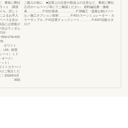
ど、事前に弊社
ご購入の前に ■設置上の注意や取扱上の注意など、事前に弊社
ラット 調湿
公式ホームページ等にてご確認ください。資料編品番・価格
イル。詳しく
表..................P.32仕様表.....................P.38施工・提案お助けツー
によるお手入
ル／施工オプション部材..............P.40カラーシミュレーター・カ
ペースを生か
ラーサンプル...P.41設置チェックシート..............P.4431旧版カタ
製品には背板が
ログ
木目はランダム
SF-
50×270×455
YB、
 ホワイト
P、LM）材質:
 シート）ミド
トオーク）
ナット）
ワイトカラーバ
つけご発注くだ
2026年6月
ード 30旧