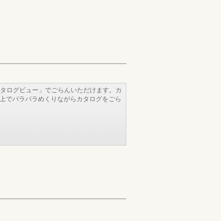
タログビュー」でごらんいただけます。カ
b上でパラパラめくりながらカタログをごら