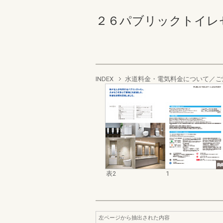
２６パブリックトイレセレ
INDEX
水道料金・電気料金について／ご
表2
1
左ページから抽出された内容