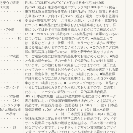
そ安心で環境
PUBLICTOILET/LAVATORY上下水道料金住宅向け265
X大便
円/m3（税込）東京都水道局パブリック向け700円/m3（税込）
・・・・・・・・・・
東京都水道局電気料金住宅向け31円/kWh（税込）新電力料金目
安単価パブリック向け23円/kWh（税込）電力・ガス取引監視等
・・・・・・6
委員会※消費税率10%1 ご注意とお願い 水道料金・電気料金
について ■各商品には注意事項および確認事項があります。詳
・・7小便
細については必ず住宅設備機器総合カタログにてご確認くださ
・・・・・・・・・・・
い。■このカタログに掲載されている商品は特に表示のないもの
・・・・・10
については、2025年4月1日現在のものです。■商品によって
は、改良などにより、仕様、寸法、カラーなどに多少の変更が
・・・・・・
生じる場合がありますのでご了承ください。■このカタログに掲
載の商品写真は印刷色のため、現物と若干色が異なりますの
・・・12洗面
で、ご選定の際には実際の商品見本でお確かめください。■陶器
・・・・・・・・・
と金具の組合せは、その一例として代表的なものだけを掲載し
ています。この他にも種々の組合せができますので、施工にあ
・・・・・・・・・
たってのセット詳細はお問合せください。■商品を選定される際
・・・・・・・
には、設定条件、使用条件をよくご確認ください。■製品仕様・
詳細形状ならびにご購入時の注意事項は、総合カタログや図面
・・・・・・
集などでご確認ください。■このカタログのほかにも、商品によ
・・21ハンド
りましては詳細なカタログを用意しておりますので、ご請求く
ださい。 マークでの表記について－公的基準適合商品－
・・・22多機
JIS（日本産業規格）認証品※産業標準化法に基づくJISマーク
・・・・23ベ
表示制度において登録認証機関が規格適合したことを認証した
チェンジングボ
商品です。衛生器具-便器・洗面器類（A5207）:（一財）日本品
5幼児用施設器
質保証機構（JQA）給水栓（B2061）：（公）日本水道協
・・26手す
会 （一財）日本品質保証機構（JQA）第三者
・・・・・・・・・・・
認証品水道法に定める性能基準に適合した商品です。グッドデ
ザイン賞世界でも有数の規模と実績を誇る、日本で唯一の総合
・・・・29
的なデザイン賞です。レッドドットデザイン賞国際的なデザイ
ン賞で、デザイン界の中ではもっとも権威のある賞のひとつで