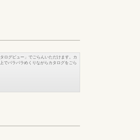
タログビュー」でごらんいただけます。カ
b上でパラパラめくりながらカタログをごら