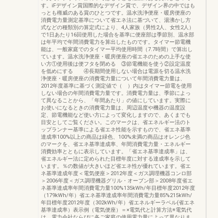
す。iFデザイン賞国際的なデザイン賞で、デザイン界の中ではも
っとも権威のある賞のひとつです。温水洗浄便座・暖房便座の
消費電力量測定基準について省エネ法に基づいて、湯沸かし方
式などの種類別の算定式により、4人家族（男性2人、女性2人）
で1日あたり16回使用した場合を基準に便座部は季節別、温水部
は年平均で年間消費電力を算出したものです。タイマー節電機
能は、一般家庭でのタイマー平均使用時間（7.7時間）で算出し
ています。温水洗浄便座・暖房便座の省エネのための上手な使
い方①使用後は便フタを閉める ③節電機能を使う②設定温度
を低めにする ④長期間使用しない場合は電源を切る温水洗
浄便座・暖房便座の消費電力量について年間消費電力量は、
2012年度基準に基づく測定値で（ ）内はタイマー節電を使用
しない場合の年間消費電力量です。消費電力量は、季節によっ
て異なることから、「年間あたり」の値にしています。実際に
お使いになるときの消費電力量は、周辺温度や機器の温度設
定、節電機能など使い方によって変化しますので、あくまでも
目安としてご覧ください。このマークは、省エネルギー法のト
ップランナー基準による省エネ性能を示すもので、省エネ基準
達成率100%以上の商品は緑色、100%未満の商品はオレンジ色
のマークを、省エネ基準達成率、年間消費電力量・エネルギー
消費効率とともに表示しています。「省エネ基準達成率」は、
省エネルギー法に定められた目標年度に対する達成率を示して
います。％の数値が大きいほど省エネ性が優れています。省エ
ネ基準達成年度＜電気便座＞2012年度＜ガス調理機器コンロ部
＞2006年度＜ガス調理機器グリル・オーブン部＞2008年度省エ
ネ基準達成率年間消費電力量100%135kWh/年目標年度2012年度
（179kWh/年）省エネ基準達成率年間消費電力量85%215kWh/
年目標年度2012年度（302kWh/年）省エネルギーラベル(省エネ
基準達成率）表示例（電気便座）＝×電気代と計算方法※電気代
は、電力会社ならびに各ご家庭の使用電力量によって異なりま