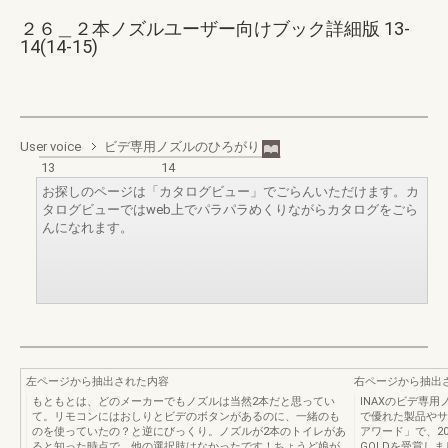
２６＿２本ノズルユーザー向けブック詳細版 13-
14(14-15)
User voice
ビデ専用ノズルのひろがり
13
14
お探しのページは「カタログビュー」でごらんいただけます。カ
タログビューではweb上でパラパラめくりながらカタログをごら
んになれます。
左ページから抽出された内容
右ページから抽出
もともとは、どのメーカーでもノズルは当然2本だと思ってい
INAXのビデ専
て。リモコンにはおしりとビデのボタンがあるのに、一緒のも
で優れた製品やサ
のを使っていたの？と逆にびっくり。ノズルが2本のトイレがあ
アワード」で、202
ると知った時点で、他の選択肢はなかったです！ちょうど娘が
GOLDを受賞し