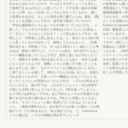
生まれたばかりだったので、やっぱりその子にとっても安心し
の投票者から届い
て使用できるものがよいと思っていて。ビデを使い始める年齢
考委員会として金
になった時、おしりを洗ったノズルと分かっていながら、娘に
健康課題解決へ向
も使用させるのは、ちょっと気持ち的に嫌でしたね。最近、2階
ております。LI
のトイレを交換したんですが、低予算で検討していたので、
として大活躍され
「手頃な価格帯のトイレはノズルが2本ついていないかな…」と
FemtechJapa
思って。でもカタログを見たらINAXはどのトイレにも2本あっ
代表）審査員コメ
て！主人に「そんなにこだわる？」って言われたんですが、説
かれているので、
明したら「10年前にも同じ話をしたね」と、私がいかに2本が良
トイレもそこが決め
いと思っているかが伝わって、納得してもらえました。（広島
ですが、2本にノ
県N.Mさま）10年経っても、やっぱり2本がいい！娘のことも考
気兼ねなく使用で
えれば、絶対に2本でした。リフォーム前は、夫や息子たちはシ
うなため。（60
ャワー機能を使っていたんですが、意外と使い方が汚かったり
リケートゾーンの
して。掃除をする時に汚れを目にすることもあり、自分では使
分を大切にケアす
いたくなかったんです。実際にトイレの使い方で怒ったことも
女性）投票いただ
ありますしね（笑）。なのでリフォームの際はなるべくきれい
ントが寄せられま
に保てるトイレを探して、2本のノズルに出会いました。以前の
目！ビデ専用ノズ
汚れを見ていたので、正直シャワー機能はつけなくてもいいか
なっていうぐらいの気持ちだったんですが、ノズルが2本あるな
らいいかなと。私の中では、これがすごいヒット！今は生理中
や気になる時に使うようになりました。2本を知ってしまうと、
もう1本には戻れないですね。あと汚れたらノズルの先端だけ交
換できるのも安心感がありますね。汚れたら交換しちゃえばい
いやと、そういうちょっと軽い気持ちでいられるようになりま
した。（神奈川県N.Oさま）夫や息子たちが使った後のノズル掃
除がイヤ…でも2本あるなら、私も使おうかな、と。Uservoice
トイレ選びは、ノズルの本数が決め手でした！13