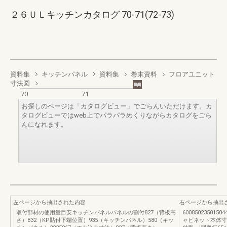
２６ＵＬキッチンカタログ 70-71(72-73)
資料集
キッチンパネル
資料集
巻末資料
フロアユニット
寸法図
70
71
お探しのページは「カタログビュー」でごらんいただけます。カ
タログビューではweb上でパラパラめくりながらカタログをごら
んになれます。
左ページから抽出された内容
右ページから抽出
取付部材の使用量目安キッチンパネルパネルの割付827（背板高
60085023501504
さ）832（KP貼付下端位置）935（キッチンパネル）580（キッ
ャビネット本体寸