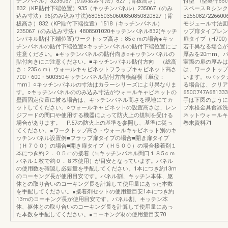
チンパネル）3235067（のみ込み寸法）827（背板高さ）
付型 Ⅰ型奥行6
832（KP貼付下端位置）935（キッチンパネル）235067（のみ
スペースＢシンク
込み寸法）96(のみ込み寸法)680550350600850850820827（背
E2550827226600
板高さ）832（KP貼付下端位置）1518（キッチンパネル）
モジュール寸法図
235067（のみ込み寸法）4808501020キッチンパネル832(キッチ
ップ扉タイプレン
ンパネル貼付下端位置)ワークトップ高さ：85ｃｍの場合●キッ
扉タイプ（H70
チンパネルの貼付下端位置○キッチンパネルの貼付下端位置にご
若干異なる場合が
注意ください。●キッチンパネルの貼付向き○キッチンパネルの
厚みを20mm、
貼付向きにご注意ください。■キッチンパネル貼付方向 （総高
実際の扉の厚みは
さ：235ｃｍ）ウォールキャビネットフラップキャビネット高さ
は、ワークトップ
700・600・500350キッチンパネル貼付方向横縦横〔単位：
います。○バック
mm〕○キッチンパネルの寸法はカラーシリーズにより異なりま
る場合は、クリア
す。○キッチンパネルののみ込み寸法がウォールキャビネットの
650C747A68133
壁面固定位置に被る場合は、キッチンパネル高さを現地にてカ
手は下図のように
ットしてください。○ウォールキャビネットの設置高さは、レン
プ水栓金具食器洗
ジフードの間口や使用する機器によって防火上の規制を受ける
ネットウォールキ
場合があります。 P.57の防火上の基準を参照し、基準に従っ
巻末資料71
てください。●ワークトップ高さ・ウォールキャビネット別のキ
ッチンパネル設置例■フラップ扉タイプの場合■開き扉タイプ
（Ｈ７００）の場合■開き扉タイプ（Ｈ５００）の場合接着剤１
本につき約２．０５㎡の接着（≒キッチンパネル間口１８5ｃｍ
パネル１枚で約０．８本使用）が目安となっています。パネル
の使用数を確認し必要量を手配してください。1本につき約13m
のコーキング長が使用目安です。パネル割、キッチン本体、躯
体との取り合いのコーキング長を計算して使用量にあった本数
を手配してください。●接着剤セットの使用量目安1本につき約
13mのコーキング長が使用目安です。パネル割、キッチン本
体、躯体との取り合いのコーキング長を計算して使用量にあっ
た本数を手配してください。●コーキング材の使用量目安70