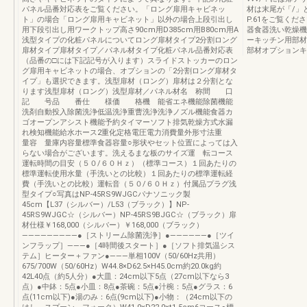
パネル品番対応表をご覧ください。「ロング扉用キャビネッ
材は末尾が「/」
ト」の場合「ロング扉用キャビネット」以外の場合上段引出し
P.61をご覧く
用下段引出し用ワークトップ高さ90cm用D385cm用B80cm用A
器食器洗い乾燥機
浅型タイプの化粧パネルについてロング扉材タイプ2分割ロング
ーキッチン用部材
扉材タイプ扉材タイプ／パネル材タイプ化粧パネル品番対応表
部材オプションキ
（品番の□には下記記号が入ります）スライドストッカーのロン
グ扉用キャビネットの場合、オプションの「2分割ロング扉材タ
イプ」も選択できます。浅型扉材（ロング）扉材は２分割とな
ります浅型扉材（ロング）浅型扉材／パネル材名 称間 口
記 号品 番仕 様価 格機 能省エネ機能除菌機能
洗剤自動投入除菌洗浄低温洗浄重曹洗浄洗浄ノズル機能食器カ
ゴオープンアシスト機能予約タイマーソフト排気乾燥方式水漏
れ検知機能給水ホース2重化定格電圧電力消費量外形寸法重
量容 量庫内容量標準食器容量○形状やセット位置によっては入
らない場合がございます。洗えるまな板のサイズ運 転コース
運転時間の目安（５０/６０Ｈｚ）（標準コース）１回あたりの
標準運転使用水量（手洗いとの比較）１回あたりの標準運転経
費（手洗いとの比較）運転音（５０/６０Ｈｚ）付属品プラグ浅
型タイプ○写真はNP-45RS9WJGCパナソニック製
45cm【L37（シルバー）/L53（ブラック）】NP-
45RS9WJGC☆（シルバー）NP-45RS9BJGC☆（ブラック）扉
材仕様￥168,000（シルバー）￥168,000（ブラック）
―――――――――●［ストリーム除菌洗浄］●――――――●［ツイ
ンフラップ］―――●［4時間後スタート］●［ソフト排気温シス
テム］ヒーター＋ファン●―――単相100V（50/60Hz共用）
675/700W（50/60Hz）W44.8×D62.5×H45.0cm約20.0kg約
42L40点（約5人分）●大皿：24cm以下5点（27cm以下なら3
点）●中鉢：5点●小皿：8点●茶碗：5点●汁椀：5点●グラス：6
点(11cm以下)●湯のみ：6点(9cm以下)●小物：（24cm以下の