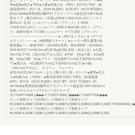
はし、スプーン、フォーク）W41.0×D22.0×t1.5cm6コース●標
準●低温●強力●予約●少量●乾燥のみ（90分）約97分/92分（給
湯温度60℃）約11.0L（約64.0L節約）約28.4円（約23.8円節約）
約42/44dB●専用洗剤2極平行プラグ＋アース線交流100V15A浅
型タイプ（奥行60cm）○写真はRKW-C402CASVJGCリンナイ
製45cm【L42（シルバー）/L45（ブラック）】RKW-
C402CASVJGC☆（シルバー）RKW-C402CAB-JGC☆（ブラッ
ク）扉材仕様￥177,000（シルバー）￥177,000（ブラック）
――――――――――――――――――●［伸びるノズル］●［サーク
ルラック］―――●［4時間後スタート］●ヒーター間欠通電+強
制送風●―――単相100V（50/60Hz共用）865/885W（50/60Hz）
W44.8×D57.1×H45.0cm約20.0kg約36L33点（約4人分）●大皿：
24cm以下4点（26cm以下なら2点）●中鉢：4点●小皿：6点●茶
碗：5点●汁椀：5点●グラス：5点(後列11cm以下前列8.5cm以
下)●湯のみ：4点(後列11cm以下前列8.5cm以下)●小物：
（24cm以下のはし、スプーン、フォーク）
W35.0×D22.0×t1.5cm（上カゴ取り外し時）4コース●標準●念入
り●乾燥のみ（140分）●庫内洗浄約100分/100分（給湯温度
60℃）約9.5L（約53.9L節約）約31.8円（約21.7円節約）約
44/46dB●専用洗剤2極平行プラグ＋アース線交流100V15A45cm
化粧パネルグループ1グループ2グループ
3CTSNPP45ML□◆◆◆/CTSNPP45ML2◆◆◆◆CTSNPP45M◆◆◆/
ロング扉材タイプ2分割ロング扉材タイプ扉材タイプ
¥9,000¥16,000¥7,000¥12,000¥19,000¥10,000¥15,000¥22,000¥13,000CTSRKW
ロング扉材タイプ2分割ロング扉材タイプ扉材タイプ
¥9,000¥16,000¥7,000¥12,000¥19,000¥10,000¥15,000¥22,000¥13,000