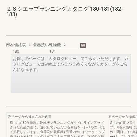
２６シエラプランニングカタログ 180-181(182-
183)
部材価格表
食器洗い乾燥機
180
181
お探しのページは「カタログビュー」でごらんいただけます。カ
タログビューではweb上でパラパラめくりながらカタログをごら
んになれます。
左ページから抽出された内容
右ページから抽出
Shiera180食器洗い乾燥機プランニングガイドにラインアップ
Shiera181
された商品の他に、選択していただける商品を〈レベル2〉とし
す。※表示価格に
て掲載しています。食器洗い乾燥機○品番内の□はワークトップ
W：間口、D：奥
高さやキャビネットのタイプによって異なります。下記の化粧
♦♦♦/：には扉